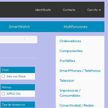
Identifícate
Contacto
Carrito
SmartWatch
Multifunciones
Ordenadores
Componentes
Portátiles
Stock
SmartPhones / Teléfonos
Solo con Stock
Televisor
Marcas
Impresoras /
APPLE (14)
Consumibles
Tipo de Accesorios
Conectividad / Redes