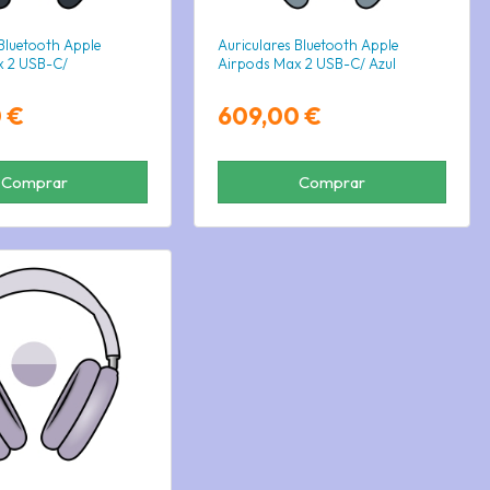
 Bluetooth Apple
Auriculares Bluetooth Apple
x 2 USB-C/
Airpods Max 2 USB-C/ Azul
 €
609,00 €
Comprar
Comprar