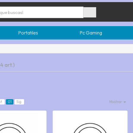
Portatiles
Pc Gaming
14 art.)
t.
01
Sig.
Mostrar