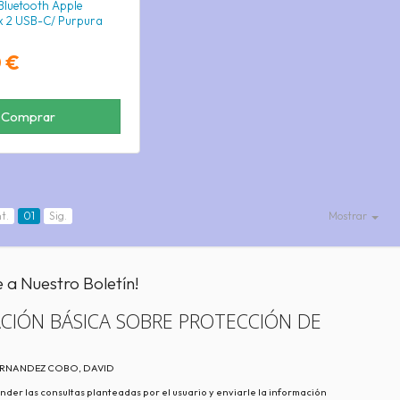
 Bluetooth Apple
x 2 USB-C/ Purpura
 €
Comprar
t.
01
Sig.
Mostrar
e a Nuestro Boletín!
CIÓN BÁSICA SOBRE PROTECCIÓN DE
FERNANDEZ COBO, DAVID
nder las consultas planteadas por el usuario y enviarle la información