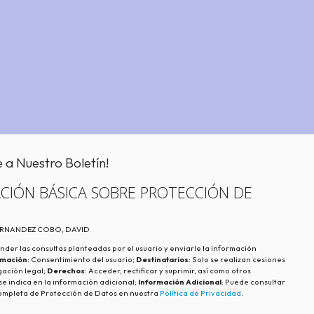
e a Nuestro Boletín!
CIÓN BÁSICA SOBRE PROTECCIÓN DE
FERNANDEZ COBO, DAVID
nder las consultas planteadas por el usuario y enviarle la información
imación
: Consentimiento del usuario;
Destinatarios
: Solo se realizan cesiones
igación legal;
Derechos
: Acceder, rectificar y suprimir, así como otros
e indica en la información adicional;
Información Adicional
: Puede consultar
ompleta de Protección de Datos en nuestra
Política de Privacidad
.