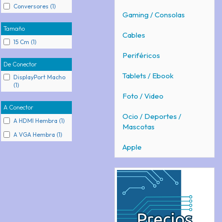
Conversores (1)
Gaming / Consolas
Tamaño
Cables
15 Cm (1)
Periféricos
De Conector
Tablets / Ebook
DisplayPort Macho
(1)
Foto / Video
A Conector
Ocio / Deportes /
A HDMI Hembra (1)
Mascotas
A VGA Hembra (1)
Apple