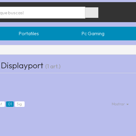
Portatiles
Pc Gaming
 Displayport
(1 art.)
t.
01
Sig.
Mostrar