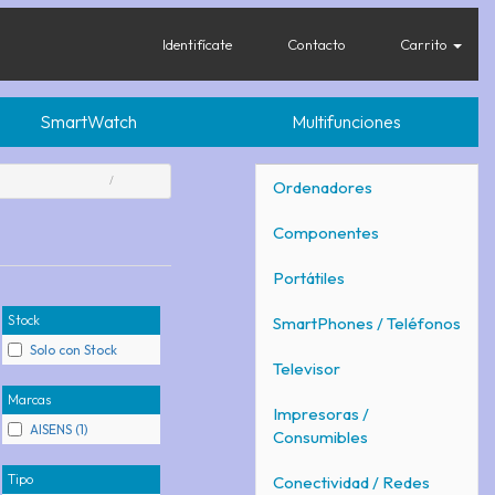
Identifícate
Contacto
Carrito
SmartWatch
Multifunciones
Ordenadores
Componentes
Portátiles
Stock
SmartPhones / Teléfonos
Solo con Stock
Televisor
Marcas
Impresoras /
AISENS (1)
Consumibles
Tipo
Conectividad / Redes