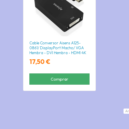
Cable Conversor Aisens A125-
0861/ DisplayPort Macho/ VGA
Hembra - DVI Hembra - HDMI 4K
Hembra/ 15cm/ Negro
17,50 €
Comprar
An