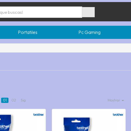
Portatiles
Pc Gaming
01
02
Sig.
Mostrar