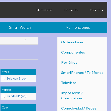
Identifícate
Contacto
Carrito
SmartWatch
Multifunciones
Ordenadores
Componentes
Portátiles
Stock
SmartPhones / Teléfonos
Solo con Stock
Televisor
Marcas
Impresoras /
BROTHER (70)
Consumibles
Color
Conectividad / Redes