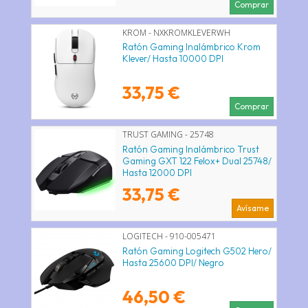
Comprar
KROM - NXKROMKLEVERWH
Ratón Gaming Inalámbrico Krom
Klever/ Hasta 10000 DPI
33,75 €
Comprar
TRUST GAMING - 25748
Ratón Gaming Inalámbrico Trust
Gaming GXT 122 Felox+ Dual 25748/
Hasta 12000 DPI
33,75 €
Avísame
LOGITECH - 910-005471
Ratón Gaming Logitech G502 Hero/
Hasta 25600 DPI/ Negro
46,50 €