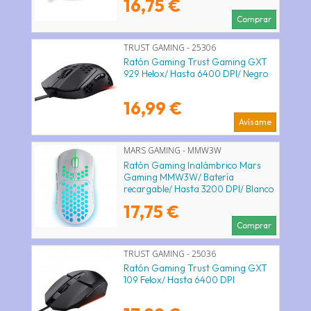
16,75 €
Comprar
TRUST GAMING - 25306
Ratón Gaming Trust Gaming GXT
929 Helox/ Hasta 6400 DPI/ Negro
16,99 €
Avísame
MARS GAMING - MMW3W
Ratón Gaming Inalámbrico Mars
Gaming MMW3W/ Batería
recargable/ Hasta 3200 DPI/ Blanco
17,75 €
Comprar
TRUST GAMING - 25036
Ratón Gaming Trust Gaming GXT
109 Felox/ Hasta 6400 DPI