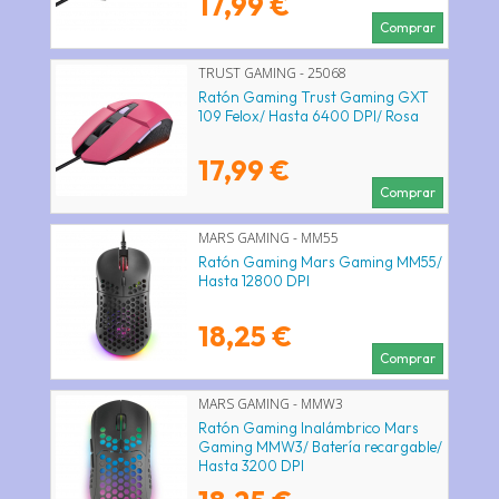
17,99 €
Comprar
TRUST GAMING - 25068
Ratón Gaming Trust Gaming GXT
109 Felox/ Hasta 6400 DPI/ Rosa
17,99 €
Comprar
MARS GAMING - MM55
Ratón Gaming Mars Gaming MM55/
Hasta 12800 DPI
18,25 €
Comprar
MARS GAMING - MMW3
Ratón Gaming Inalámbrico Mars
Gaming MMW3/ Batería recargable/
Hasta 3200 DPI