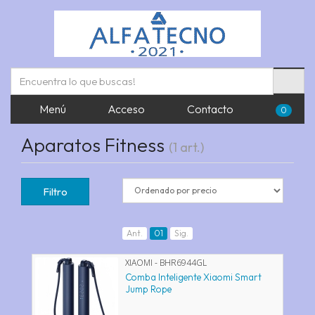
Menú
Acceso
Contacto
0
Aparatos Fitness
(1 art.)
Filtro
Ant.
01
Sig.
XIAOMI - BHR6944GL
Comba Inteligente Xiaomi Smart
Jump Rope