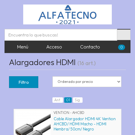
Menú
Acceso
Contacto
0
Alargadores HDMI
(16 art.)
Filtro
Ant.
01
Sig.
VENTION - AHCBD
Cable Alargador HDMI 4K Vention
AHCBD/ HDMI Macho - HDMI
Hembra/ 50cm/ Negro