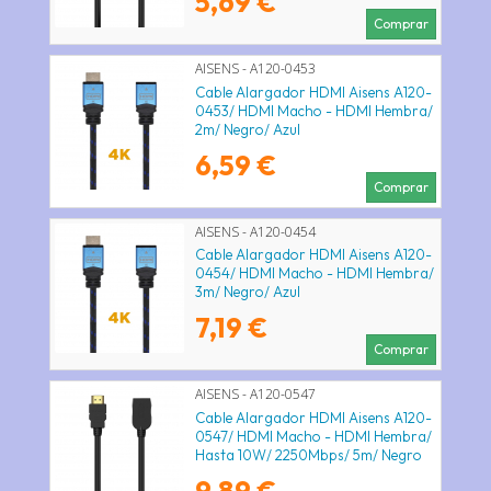
5,69 €
Comprar
AISENS - A120-0453
Cable Alargador HDMI Aisens A120-
0453/ HDMI Macho - HDMI Hembra/
2m/ Negro/ Azul
6,59 €
Comprar
AISENS - A120-0454
Cable Alargador HDMI Aisens A120-
0454/ HDMI Macho - HDMI Hembra/
3m/ Negro/ Azul
7,19 €
Comprar
AISENS - A120-0547
Cable Alargador HDMI Aisens A120-
0547/ HDMI Macho - HDMI Hembra/
Hasta 10W/ 2250Mbps/ 5m/ Negro
9,89 €