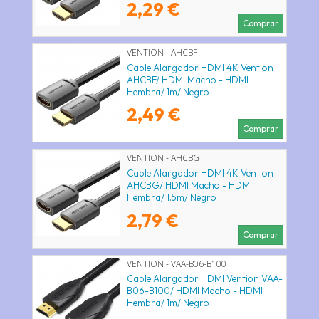
2,29 €
Comprar
VENTION - AHCBF
Cable Alargador HDMI 4K Vention
AHCBF/ HDMI Macho - HDMI
Hembra/ 1m/ Negro
2,49 €
Comprar
VENTION - AHCBG
Cable Alargador HDMI 4K Vention
AHCBG/ HDMI Macho - HDMI
Hembra/ 1.5m/ Negro
2,79 €
Comprar
VENTION - VAA-B06-B100
Cable Alargador HDMI Vention VAA-
B06-B100/ HDMI Macho - HDMI
Hembra/ 1m/ Negro