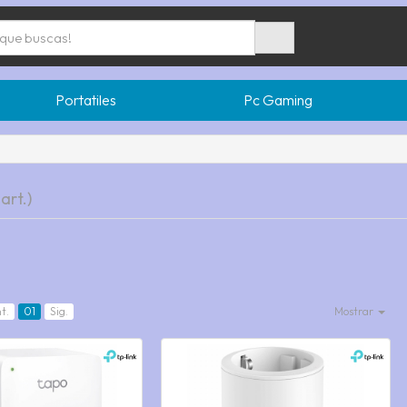
Portatiles
Pc Gaming
 art.)
t.
01
Sig.
Mostrar