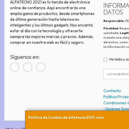
ALFATECNO 2021 es tu tienda de electrónica
INFORMA
online de confianza. Aquí encontrarás una
DATOS
amplia gama de productos, desde smartphones
de última generación hasta televisores
Responsable
: 
inteligentes y los últimos gadgets. Nos encanta
Finalidad
: Respo
estar al día con la tecnología y ofrecerte
solicitada;
Legit
siempre las mejores marcas y precios. Además,
si existe una obl
comprar en nuestra web es fácil y seguro.
derechos, como s
la información c
Síguenos en:
He leído y a
Contacto
Política Priva
Condiciones 
¿Quienes So
Política de Cookies de alfatecno2021.com