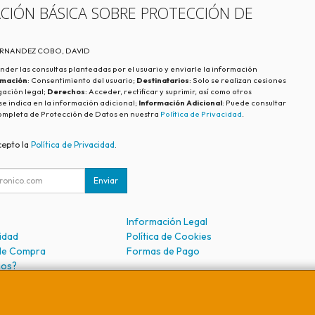
CIÓN BÁSICA SOBRE PROTECCIÓN DE
FERNANDEZ COBO, DAVID
nder las consultas planteadas por el usuario y enviarle la información
imación
: Consentimiento del usuario;
Destinatarios
: Solo se realizan cesiones
igación legal;
Derechos
: Acceder, rectificar y suprimir, así como otros
e indica en la información adicional;
Información Adicional
: Puede consultar
ompleta de Protección de Datos en nuestra
Política de Privacidad
.
cepto la
Política de Privacidad
.
Enviar
Información Legal
cidad
Política de Cookies
de Compra
Formas de Pago
mos?