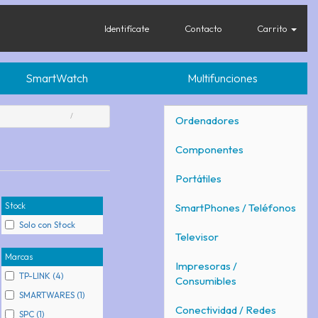
Identifícate
Contacto
Carrito
SmartWatch
Multifunciones
Ordenadores
Componentes
Portátiles
Stock
SmartPhones / Teléfonos
Solo con Stock
Televisor
Marcas
Impresoras /
TP-LINK (4)
Consumibles
SMARTWARES (1)
Conectividad / Redes
SPC (1)