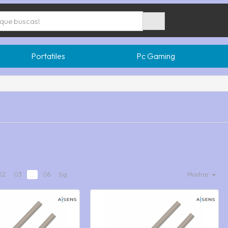
Portatiles
Pc Gaming
02
03
...
06
Sig.
Mostrar