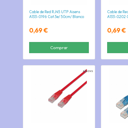
Cable de Red RJ45 UTP Aisens
Cable de Re
A133-0196 Cat.5e/ 50cm/ Blanco
A133-0202 C
0,69 €
0,69 €
Comprar