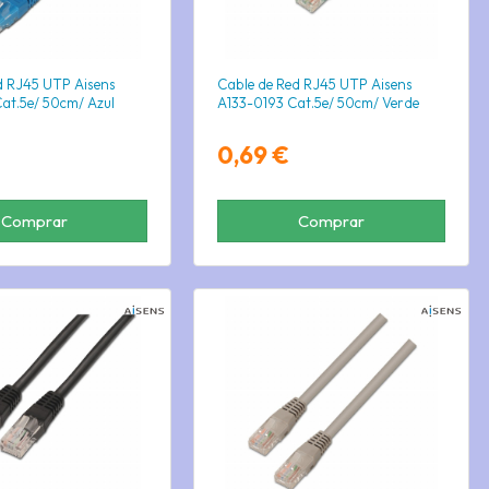
d RJ45 UTP Aisens
Cable de Red RJ45 UTP Aisens
at.5e/ 50cm/ Azul
A133-0193 Cat.5e/ 50cm/ Verde
0,69 €
Comprar
Comprar