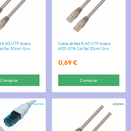
d RJ45 UTP Aisens
Cable de Red RJ45 UTP Aisens
at.5e/ 30cm/ Gris
A133-0174 Cat.5e/ 25cm/ Gris
0,69 €
Comprar
Comprar