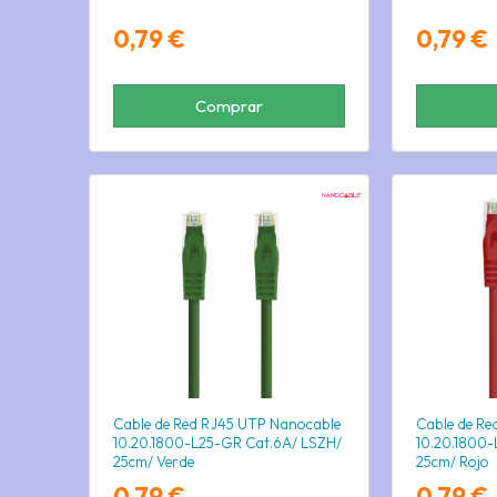
0,79 €
0,79 €
Comprar
Cable de Red RJ45 UTP Nanocable
Cable de Re
10.20.1800-L25-GR Cat.6A/ LSZH/
10.20.1800-
25cm/ Verde
25cm/ Rojo
0,79 €
0,79 €