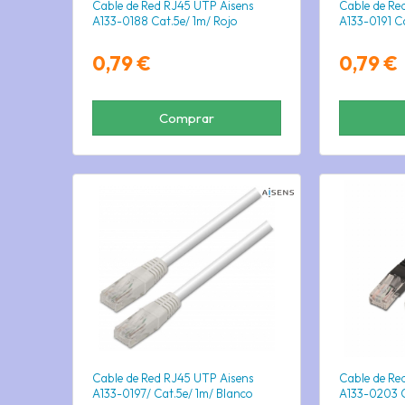
Cable de Red RJ45 UTP Aisens
Cable de Re
A133-0188 Cat.5e/ 1m/ Rojo
A133-0191 Ca
0,79 €
0,79 €
Comprar
Cable de Red RJ45 UTP Aisens
Cable de Re
A133-0197/ Cat.5e/ 1m/ Blanco
A133-0203 C