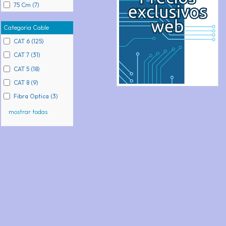
75 Cm (7)
Categoria Cable
CAT 6 (125)
CAT 7 (31)
CAT 5 (18)
CAT 8 (9)
Fibra Optica (3)
mostrar todas