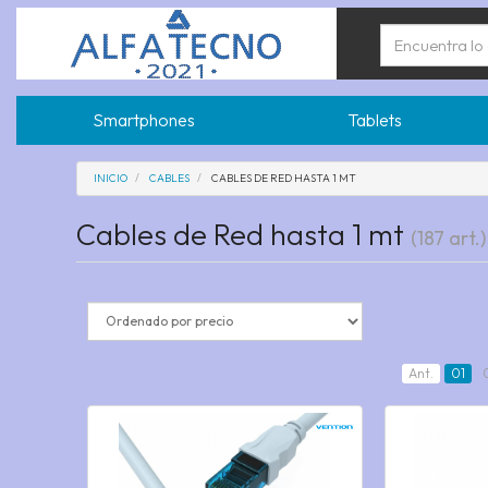
Smartphones
Tablets
INICIO
CABLES
CABLES DE RED HASTA 1 MT
Cables de Red hasta 1 mt
(187 art.)
Ant.
01