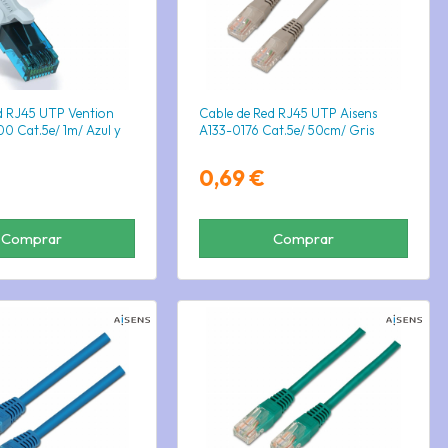
d RJ45 UTP Vention
Cable de Red RJ45 UTP Aisens
0 Cat.5e/ 1m/ Azul y
A133-0176 Cat.5e/ 50cm/ Gris
0,69 €
Comprar
Comprar