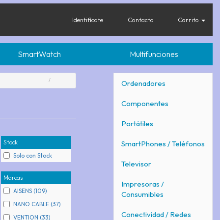
Identifícate
Contacto
Carrito
SmartWatch
Multifunciones
Ordenadores
Componentes
Portátiles
Stock
SmartPhones / Teléfonos
Solo con Stock
Televisor
Marcas
Impresoras /
AISENS (109)
Consumibles
NANO CABLE (37)
Conectividad / Redes
VENTION (33)