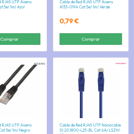
d RJ45 UTP Aisens
Cable de Red RJ45 UTP Aisens
t.5e/ 1m/ Azul
A133-0194 Cat.5e/ 1m/ Verde
0,79 €
Comprar
Comprar
d RJ45 UTP Aisens
Cable de Red RJ45 UTP Nanocable
at.5e/ 1m/ Negro
10.20.1800-L25-BL Cat.6A/ LSZH/