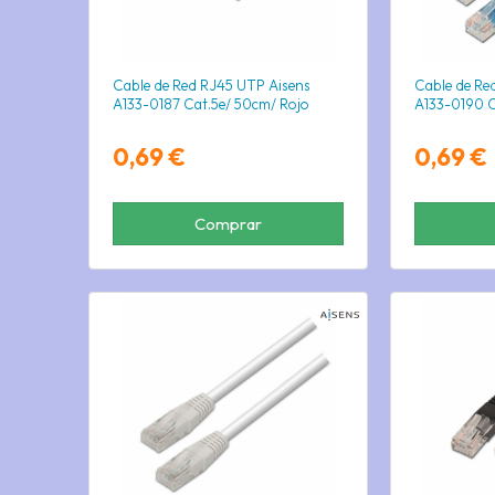
Cable de Red RJ45 UTP Aisens
Cable de Re
A133-0187 Cat.5e/ 50cm/ Rojo
A133-0190 C
0,69 €
0,69 €
Comprar