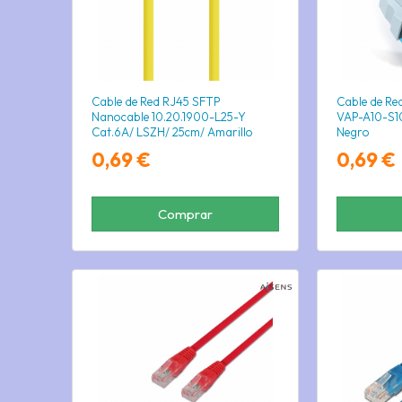
Cable de Red RJ45 SFTP
Cable de Re
Nanocable 10.20.1900-L25-Y
VAP-A10-S10
Cat.6A/ LSZH/ 25cm/ Amarillo
Negro
0,69 €
0,69 €
Comprar