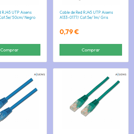
d RJ45 UTP Aisens
Cable de Red RJ45 UTP Aisens
at.5e/ 50cm/ Negro
A133-0177/ Cat.5e/ 1m/ Gris
0,79 €
Comprar
Comprar