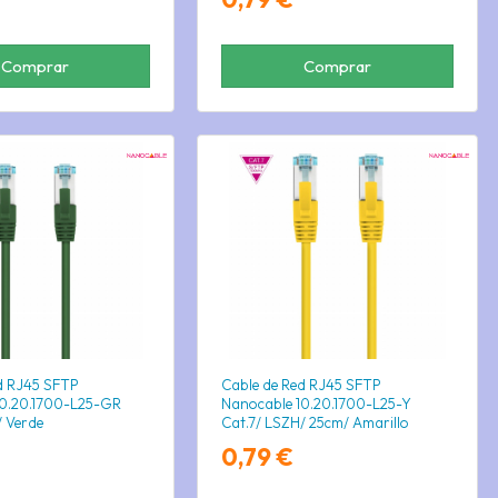
Comprar
Comprar
d RJ45 SFTP
Cable de Red RJ45 SFTP
10.20.1700-L25-GR
Nanocable 10.20.1700-L25-Y
/ Verde
Cat.7/ LSZH/ 25cm/ Amarillo
0,79 €