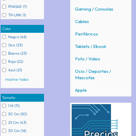
PHASAK (7)
Gaming / Consolas
TP-LINK (1)
Cables
Color
Periféricos
Negro (46)
Gris (33)
Tablets / Ebook
Blanco (23)
Foto / Video
Rojo (22)
Azul (21)
Ocio / Deportes /
Mascotas
mostrar todas
Apple
Tamaño
1 M (71)
50 Cm (50)
25 Cm (43)
30 Cm (16)