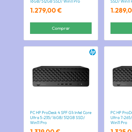
16GB/ 512GB SSD/ Win11 Pro
SSD/ Win11 
1.279,00 €
1.289,
Comprar
PC HP ProDesk 4 SFF G1i Intel Core
PC HP ProDe
Ultra 5-235/ 16GB/ 512GB SSD/
Ultra 7-265
Win11 Pro
Win11 Pro
1.319,00 €
1.325,