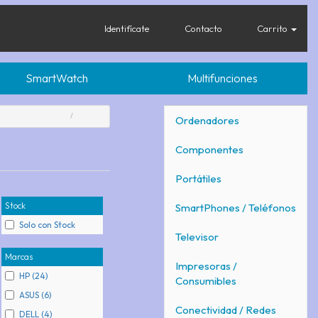
Identifícate
Contacto
Carrito
SmartWatch
Multifunciones
Ordenadores
Componentes
Portátiles
Stock
SmartPhones / Teléfonos
Solo con Stock
Televisor
Marcas
Impresoras /
HP (24)
Consumibles
ASUS (6)
Conectividad / Redes
DELL (4)