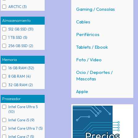
ARCTIC (3)
Gaming / Consolas
Almacenamiento
Cables
512 GB SSD (31)
Periféricos
1 TB SSD (5)
256 GB SSD (2)
Tablets / Ebook
Foto / Video
Memoria
16 GB RAM (32)
Ocio / Deportes /
8 GB RAM (4)
Mascotas
32 GB RAM (2)
Apple
Procesador
Intel Core Ultra 5
(10)
Intel Core i5 (9)
Intel Core Ultra 7 (5)
Intel Core i7 (5)