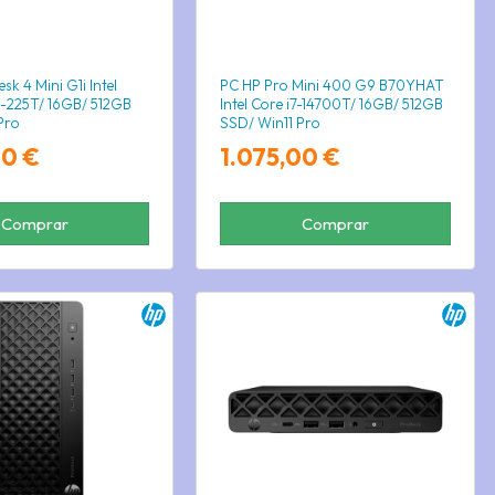
k 4 Mini G1i Intel
PC HP Pro Mini 400 G9 B70YHAT
5-225T/ 16GB/ 512GB
Intel Core i7-14700T/ 16GB/ 512GB
Pro
SSD/ Win11 Pro
00 €
1.075,00 €
Comprar
Comprar