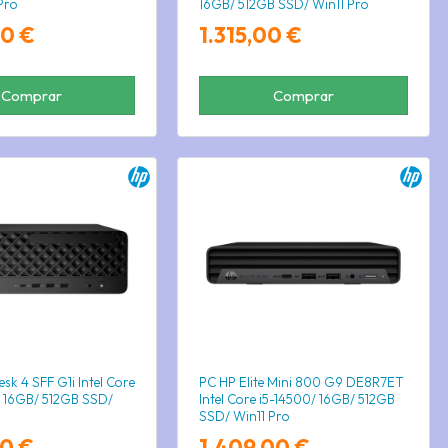
Pro
16GB/ 512GB SSD/ Win11 Pro
00 €
1.315,00 €
Comprar
Comprar
sk 4 SFF G1i Intel Core
PC HP Elite Mini 800 G9 DE8R7ET
/ 16GB/ 512GB SSD/
Intel Core i5-14500/ 16GB/ 512GB
SSD/ Win11 Pro
00 €
1.409,00 €