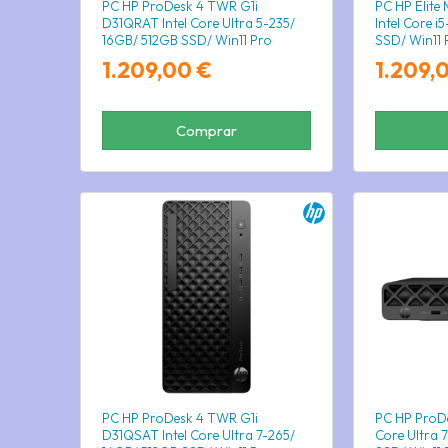
PC HP ProDesk 4 TWR G1i
PC HP Elite
D31QRAT Intel Core Ultra 5-235/
Intel Core 
16GB/ 512GB SSD/ Win11 Pro
SSD/ Win11 
1.209,00 €
1.209,
Comprar
PC HP ProDesk 4 TWR G1i
PC HP ProDes
D31QSAT Intel Core Ultra 7-265/
Core Ultra 