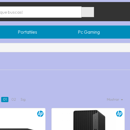
Portatiles
Pc Gaming
01
02
Sig.
Mostrar