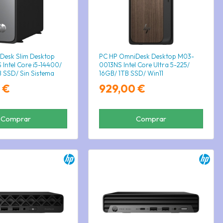
Desk Slim Desktop
PC HP OmniDesk Desktop M03-
Intel Core i5-14400/
0013NS Intel Core Ultra 5-225/
 SSD/ Sin Sistema
16GB/ 1TB SSD/ Win11
 €
929,00 €
Comprar
Comprar