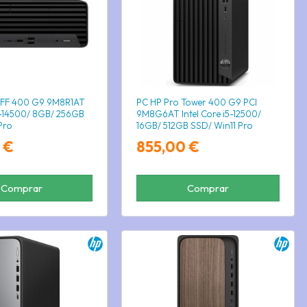
SFF 400 G9 9M8R1AT
PC HP Pro Tower 400 G9 PCI
i5-14500/ 8GB/ 256GB
9M8G6AT Intel Core i5-12500/
Pro
16GB/ 512GB SSD/ Win11 Pro
 €
855,00 €
Comprar
Comprar