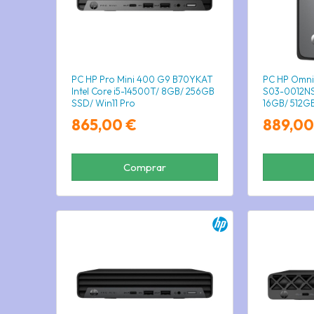
PC HP Pro Mini 400 G9 B70YKAT
PC HP Omni
Intel Core i5-14500T/ 8GB/ 256GB
S03-0012NS 
SSD/ Win11 Pro
16GB/ 512GB
Operativo
865,00 €
889,00
Comprar