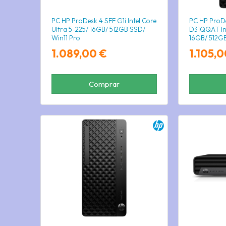
PC HP ProDesk 4 SFF G1i Intel Core
PC HP ProD
Ultra 5-225/ 16GB/ 512GB SSD/
D31QQAT Int
Win11 Pro
16GB/ 512GB
1.089,00 €
1.105,0
Comprar