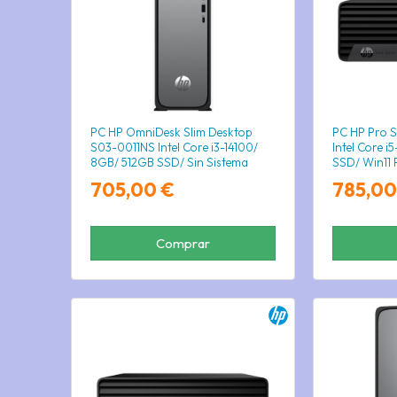
PC HP OmniDesk Slim Desktop
PC HP Pro 
S03-0011NS Intel Core i3-14100/
Intel Core 
8GB/ 512GB SSD/ Sin Sistema
SSD/ Win11 
Operativo
705,00 €
785,00
Comprar