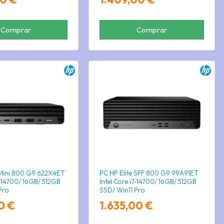
Comprar
Comprar
 Mini 800 G9 622X4ET
PC HP Elite SFF 800 G9 99A91ET
7-14700/ 16GB/ 512GB
Intel Core i7-14700/ 16GB/ 512GB
Pro
SSD/ Win11 Pro
0 €
1.635,00 €