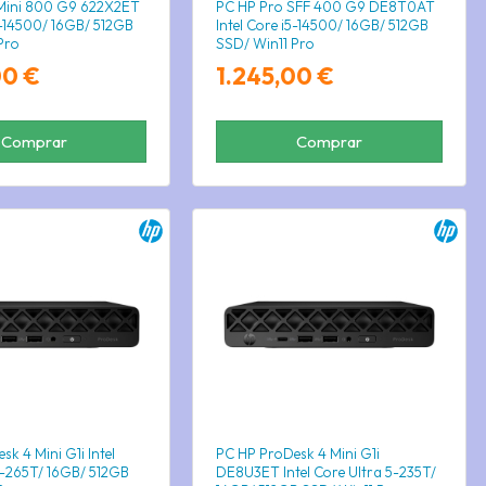
 Mini 800 G9 622X2ET
PC HP Pro SFF 400 G9 DE8T0AT
i5-14500/ 16GB/ 512GB
Intel Core i5-14500/ 16GB/ 512GB
Pro
SSD/ Win11 Pro
00 €
1.245,00 €
Comprar
Comprar
k 4 Mini G1i Intel
PC HP ProDesk 4 Mini G1i
7-265T/ 16GB/ 512GB
DE8U3ET Intel Core Ultra 5-235T/