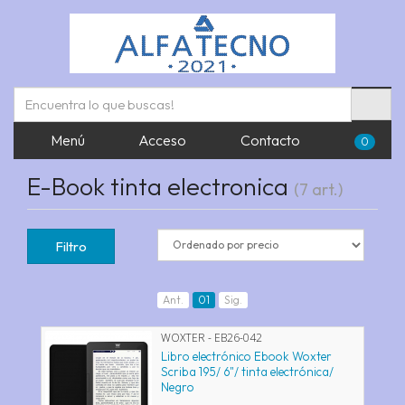
Menú
Acceso
Contacto
0
E-Book tinta electronica
(7 art.)
Filtro
Ant.
01
Sig.
WOXTER - EB26-042
Libro electrónico Ebook Woxter
Scriba 195/ 6"/ tinta electrónica/
Negro