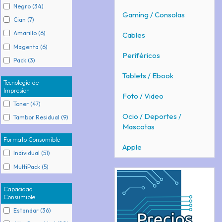
Negro (34)
Gaming / Consolas
Cian (7)
Amarillo (6)
Cables
Magenta (6)
Periféricos
Pack (3)
Tablets / Ebook
Tecnologia de
Impresion
Foto / Video
Toner (47)
Ocio / Deportes /
Tambor Residual (9)
Mascotas
Formato Consumible
Apple
Individual (51)
MultiPack (5)
Capacidad
Consumible
Estandar (36)