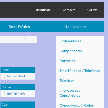
Identifícate
Contacto
Carrito
SmartWatch
Multifunciones
Ordenadores
Componentes
Portátiles
Stock
SmartPhones / Teléfonos
Solo con Stock
Televisor
Marcas
Impresoras /
BROTHER (57)
Consumibles
Color
Conectividad / Redes