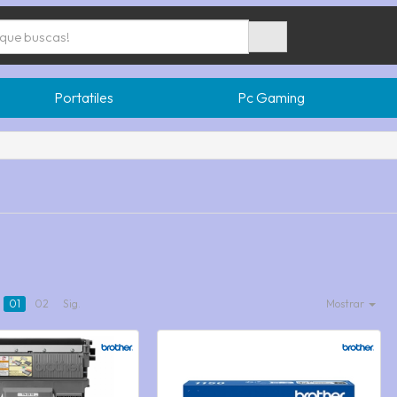
Portatiles
Pc Gaming
01
02
Sig.
Mostrar