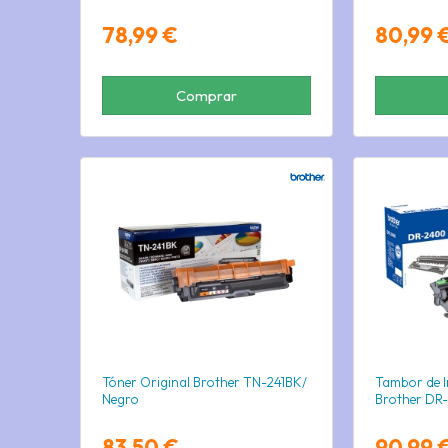
78,99 €
80,99 
Comprar
Tóner Original Brother TN-241BK/
Tambor de I
Negro
Brother DR
83,50 €
90,99 