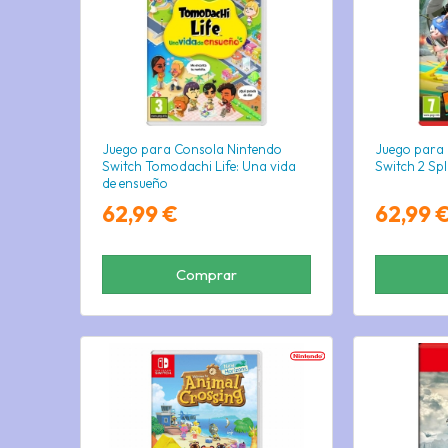
Juego para Consola Nintendo
Juego para
Switch Tomodachi Life: Una vida
Switch 2 Sp
de ensueño
62,99 €
62,99 
Comprar