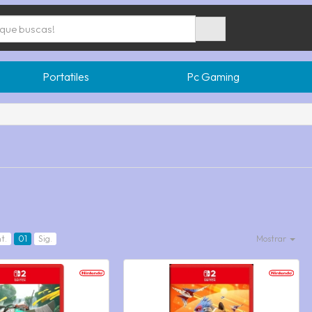
Portatiles
Pc Gaming
t.
01
Sig.
Mostrar