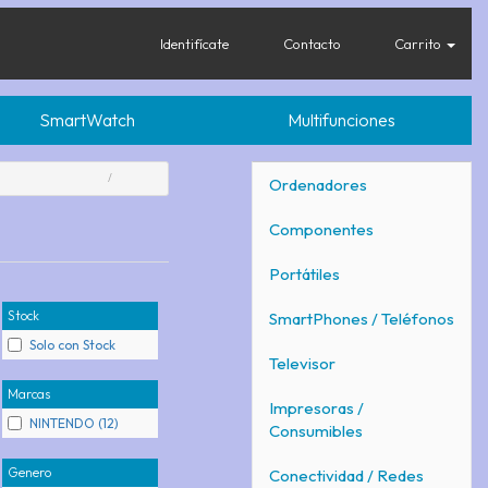
Identifícate
Contacto
Carrito
SmartWatch
Multifunciones
Ordenadores
Componentes
Portátiles
Stock
SmartPhones / Teléfonos
Solo con Stock
Televisor
Marcas
Impresoras /
NINTENDO (12)
Consumibles
Genero
Conectividad / Redes