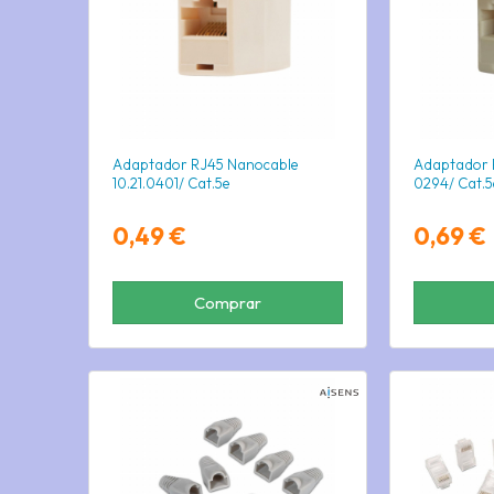
Adaptador RJ45 Nanocable
Adaptador R
10.21.0401/ Cat.5e
0294/ Cat.5
0,49 €
0,69 €
Comprar