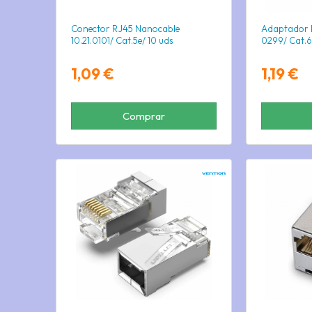
Conector RJ45 Nanocable
Adaptador R
10.21.0101/ Cat.5e/ 10 uds
0299/ Cat.6
1,09 €
1,19 €
Comprar