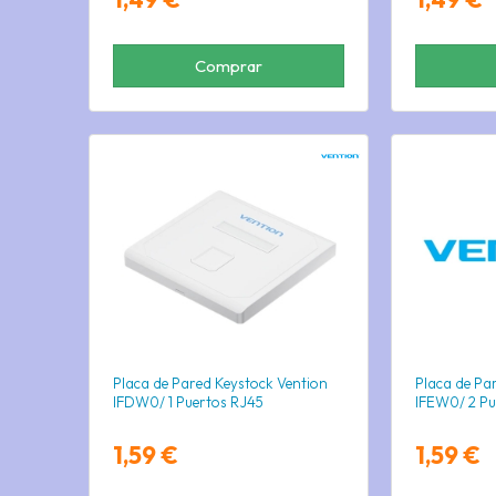
Comprar
Placa de Pared Keystock Vention
Placa de Pa
IFDW0/ 1 Puertos RJ45
IFEW0/ 2 Pu
1,59 €
1,59 €