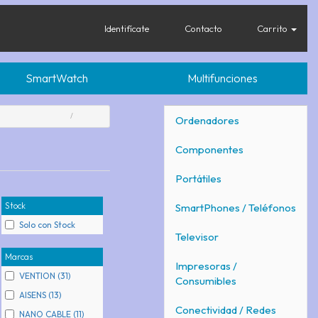
Identifícate
Contacto
Carrito
SmartWatch
Multifunciones
Ordenadores
Componentes
Portátiles
Stock
SmartPhones / Teléfonos
Solo con Stock
Televisor
Marcas
Impresoras /
VENTION (31)
Consumibles
AISENS (13)
Conectividad / Redes
NANO CABLE (11)