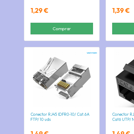
1,29 €
1,39 €
Comprar
Conector RJ45 IDFR0-10/ Cat.6A
Conector R
FTP/ 10 uds
Cat6 UTP/ 
1,49 €
1,49 €