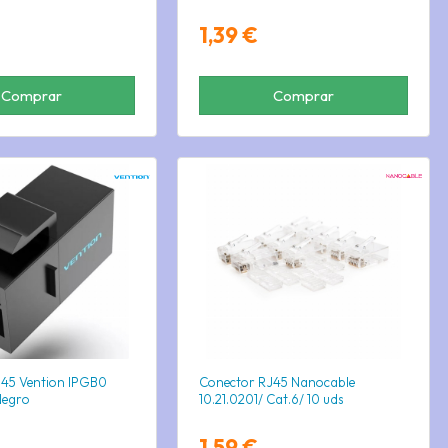
1,39 €
Comprar
Comprar
J45 Vention IPGB0
Conector RJ45 Nanocable
Negro
10.21.0201/ Cat.6/ 10 uds
1,59 €