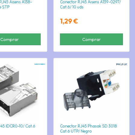
J45 Aisens A138-
Conector RJ45 Aisens A139-0297/
e STP
Cat.6/ 10 uds
1,29 €
Comprar
Comprar
45 IDCR0-10/ Cat.6
Conector RJ45 Phasak SD 3018
Cat.6 UTP/ Negro