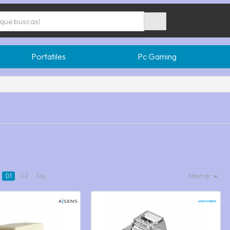
Portatiles
Pc Gaming
01
02
Sig.
Mostrar