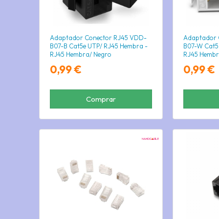
Adaptador Conector RJ45 VDD-
Adaptador 
B07-B Cat5e UTP/ RJ45 Hembra -
B07-W Cat5
RJ45 Hembra/ Negro
RJ45 Hembr
0,99 €
0,99 €
Comprar