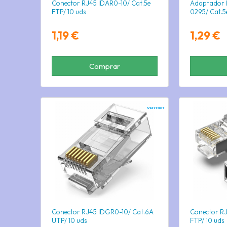
Conector RJ45 IDAR0-10/ Cat.5e
Adaptador R
FTP/ 10 uds
0295/ Cat.5
1,19 €
1,29 €
Comprar
Conector RJ45 IDGR0-10/ Cat.6A
Conector RJ
UTP/ 10 uds
FTP/ 10 uds