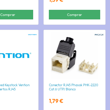
Comprar
Comprar
red Keystock Vention
Conector RJ45 Phasak PHK-2220
ertos RJ45
Cat.6 UTP/ Blanco
1,79 €