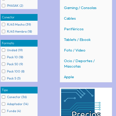
PHASAK (2)
Gaming / Consolas
Conector
Cables
RJ45 Macho (39)
Periféricos
RJ45 Hembra (18)
Tablets / Ebook
Formato
Foto / Video
Unidad (19)
Pack 10 (18)
Ocio / Deportes /
Pack 50 (9)
Mascotas
Pack 100 (8)
Apple
Pack 5 (3)
Tipo
Conector (36)
Adaptador (14)
Funda (4)