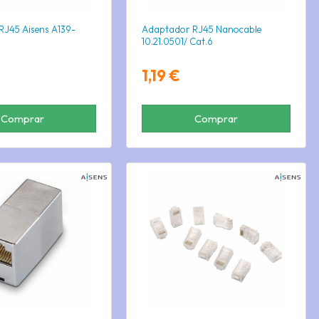
J45 Aisens A139-
Adaptador RJ45 Nanocable
10.21.0501/ Cat.6
1,19 €
Comprar
Comprar