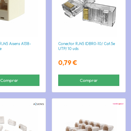
J45 Aisens A138-
Conector RJ45 IDBR0-10/ Cat.5e
e
UTP/ 10 uds
0,79 €
Comprar
Comprar