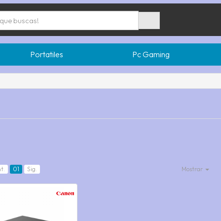
Portatiles
Pc Gaming
t.
01
Sig.
Mostrar