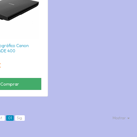
tográfico Canon
iDE 400
€
Comprar
t.
01
Sig.
Mostrar