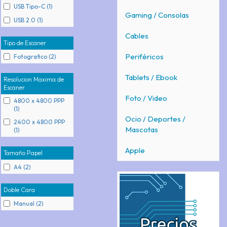
USB Tipo-C (1)
Gaming / Consolas
USB 2.0 (1)
Cables
Tipo de Escaner
Periféricos
Fotografico (2)
Tablets / Ebook
Resolucion Maxima de
Escaner
Foto / Video
4800 x 4800 PPP
(1)
Ocio / Deportes /
2400 x 4800 PPP
Mascotas
(1)
Apple
Tamaño Papel
A4 (2)
Doble Cara
Manual (2)