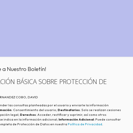
e a Nuestro Boletín!
CIÓN BÁSICA SOBRE PROTECCIÓN DE
FERNANDEZ COBO, DAVID
nder las consultas planteadas por el usuario y enviarle la información
imación
: Consentimiento del usuario;
Destinatarios
: Solo se realizan cesiones
igación legal;
Derechos
: Acceder, rectificar y suprimir, así como otros
e indica en la información adicional;
Información Adicional
: Puede consultar
ompleta de Protección de Datos en nuestra
Política de Privacidad
.