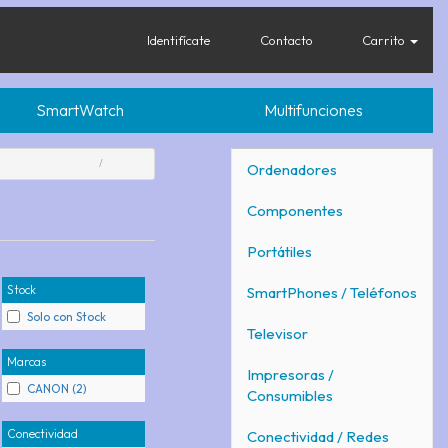
Identifícate
Contacto
Carrito
SmartWatch
Multifunciones
Ordenadores
Componentes
Portátiles
Stock
SmartPhones / Teléfonos
Solo con Stock
Televisor
Marcas
Impresoras /
CANON (2)
Consumibles
Conectividad
Conectividad / Redes