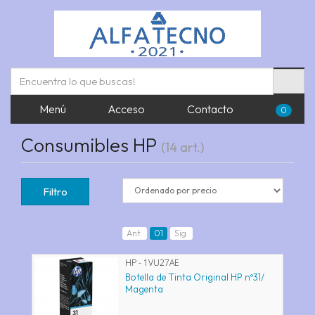
Menú
Acceso
Contacto
0
Consumibles HP
(14 art.)
Filtro
Ant.
01
Sig.
HP - 1VU27AE
Botella de Tinta Original HP nº31/
Magenta