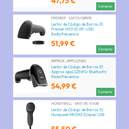
47,75 €
Comprar
PREMIER - ILM1DUSBRFB
Lector de Código de Barras 1D
Premier MS3-1D RF/ USB/
Radiofrecuencia
51,99 €
Comprar
APPROX - APPLS25WS
Lector de Código de Barras 1D
Approx appLS25WS/ Bluetooth/
Radiofrecuencia
54,99 €
Comprar
HONEYWELL - MK5145-31A38
Lector de Código de Barras 1D
Honeywell MK5145 Eclipse/ USB
55,50 €