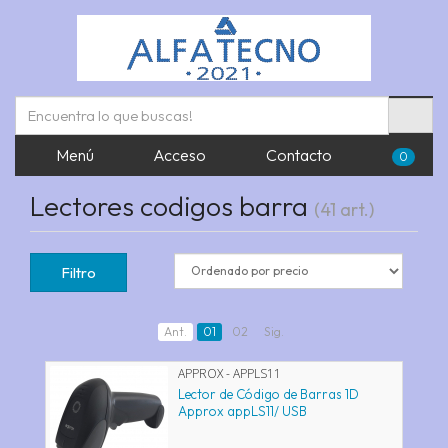
Menú
Acceso
Contacto
0
Lectores codigos barra
(41 art.)
Filtro
Ant.
01
02
Sig.
APPROX - APPLS11
Lector de Código de Barras 1D
Approx appLS11/ USB