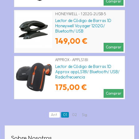
Comprar
HONEYWELL - 1202G-2USB-5
Lector de Código de Barras 1D
Honeywell Voyager 1202G/
Bluetooth/ USB
149,00 €
Comprar
APPROX - APPLS18I
Lector de Código de Barras 1D
Approx appLS18I/ Bluetooth/ USB/
Radiofrecuencia
175,00 €
Comprar
Ant.
01
02
Sig.
Sobre Nosotros