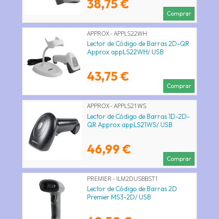
38,75 €
Comprar
APPROX - APPLS22WH
Lector de Código de Barras 2D-QR
Approx appLS22WH/ USB
43,75 €
Comprar
APPROX - APPLS21WS
Lector de Código de Barras 1D-2D-
QR Approx appLS21WS/ USB
46,99 €
Comprar
PREMIER - ILM2DUSBBST1
Lector de Código de Barras 2D
Premier MS3-2D/ USB