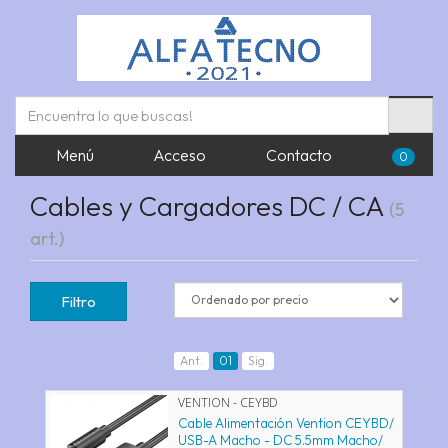
Menú
Acceso
Contacto
0
Cables y Cargadores DC / CA
(5
art.)
Filtro
Ant.
01
Sig.
VENTION - CEYBD
Cable Alimentación Vention CEYBD/
USB-A Macho - DC 5.5mm Macho/