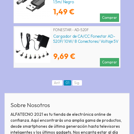
1.5m/ Negro
1,49 €
Comprar
FONESTAR - AD-520F
Cargador de CA/CC Fonestar AD-
520F/ 10W/ 8 Conectores/ Voltaje 5V
9,69 €
Comprar
Ant.
01
Sig.
Sobre Nosotros
ALFATECNO 2021 es tu tienda de electrónica online de
confianza. Aquí encontrarás una amplia gama de productos,
desde smartphones de última generación hasta televisores
inteligentes y los últimos gadgets. Nos encanta estar al día