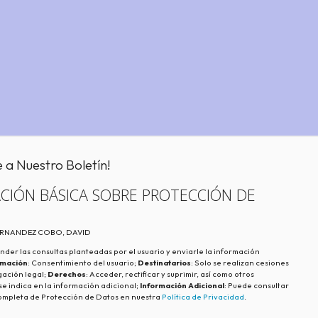
e a Nuestro Boletín!
CIÓN BÁSICA SOBRE PROTECCIÓN DE
FERNANDEZ COBO, DAVID
nder las consultas planteadas por el usuario y enviarle la información
imación
: Consentimiento del usuario;
Destinatarios
: Solo se realizan cesiones
igación legal;
Derechos
: Acceder, rectificar y suprimir, así como otros
e indica en la información adicional;
Información Adicional
: Puede consultar
ompleta de Protección de Datos en nuestra
Política de Privacidad
.