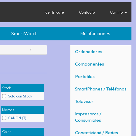
Identifícate
Contacto
Carrito
SmartWatch
Multifunciones
Ordenadores
Componentes
Portátiles
Stock
SmartPhones / Teléfonos
Solo con Stock
Televisor
Marcas
Impresoras /
CANON (3)
Consumibles
Color
Conectividad / Redes