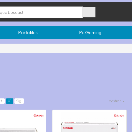
Portatiles
Pc Gaming
t.
01
Sig.
Mostrar