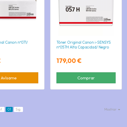
nal Canon nº071/
Tóner Original Canon i-SENSYS
nº057H Alta Capacidad/ Negro
€
179,00 €
Avísame
Comprar
t.
01
Sig.
Mostrar