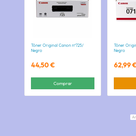
Tóner Original Canon nº725/
Tóner Origi
Negro
Negro
44,50 €
62,99 
Comprar
An