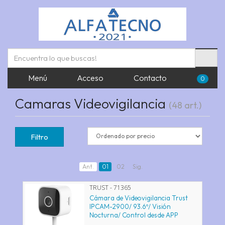
Menú
Acceso
Contacto
0
Camaras Videovigilancia
(48 art.)
Filtro
Ant.
01
02
Sig.
TRUST - 71365
Cámara de Videovigilancia Trust
IPCAM-2900/ 93.6º/ Visión
Nocturna/ Control desde APP