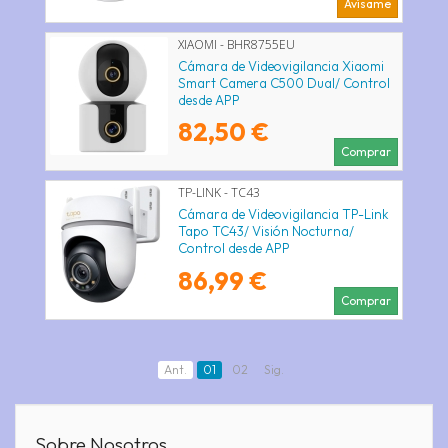
Avísame
XIAOMI - BHR8755EU
Cámara de Videovigilancia Xiaomi
Smart Camera C500 Dual/ Control
desde APP
82,50 €
Comprar
TP-LINK - TC43
Cámara de Videovigilancia TP-Link
Tapo TC43/ Visión Nocturna/
Control desde APP
86,99 €
Comprar
Ant.
01
02
Sig.
Sobre Nosotros