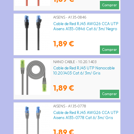
Comprar
AISENS - A135-0846
Cable de Red RJ45 AWG26 CCA UTP
Aisens A135-0846 Cat.6/ 3m/ Negro
1,89 €
Comprar
NANO CABLE - 10.20.1403
Cable de Red RJ45 UTP Nanocable
10.20.1403 Cat.6/ 3m/ Gris
1,89 €
Comprar
AISENS - A135-0778
Cable de Red RJ45 AWG26 CCA UTP
Aisens A135-0778 Cat.6/ 3m/ Gris
1,89 €