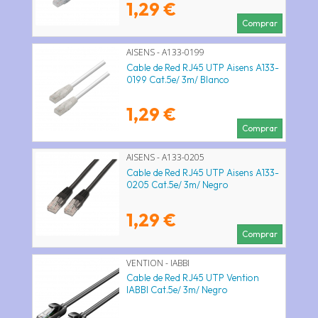
1,29 €
Comprar
AISENS - A133-0199
Cable de Red RJ45 UTP Aisens A133-
0199 Cat.5e/ 3m/ Blanco
1,29 €
Comprar
AISENS - A133-0205
Cable de Red RJ45 UTP Aisens A133-
0205 Cat.5e/ 3m/ Negro
1,29 €
Comprar
VENTION - IABBI
Cable de Red RJ45 UTP Vention
IABBI Cat.5e/ 3m/ Negro