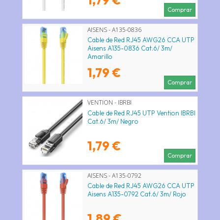
Comprar
AISENS - A135-0836
Cable de Red RJ45 AWG26 CCA UTP
Aisens A135-0836 Cat.6/ 3m/
Amarillo
1,79 €
Comprar
VENTION - IBRBI
Cable de Red RJ45 UTP Vention IBRBI
Cat.6/ 3m/ Negro
1,79 €
Comprar
AISENS - A135-0792
Cable de Red RJ45 AWG26 CCA UTP
Aisens A135-0792 Cat.6/ 3m/ Rojo
1,89 €