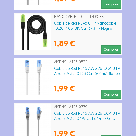
Comprar
NANO CABLE - 10.20.1403-BK
Cable de Red RJ45 UTP Nanocable
10.20.1403-BK Cat.6/ 3m/ Negro
1,89 €
Comprar
AISENS - A135-0823
Cable de Red RJ45 AWG26 CCA UTP
Aisens A135-0823 Cat.6/ 4m/ Blanco
1,99 €
Comprar
AISENS - A135-0779
Cable de Red RJ45 AWG26 CCA UTP
Aisens A135-0779 Cat.6/ 4m/ Gris
1,99 €