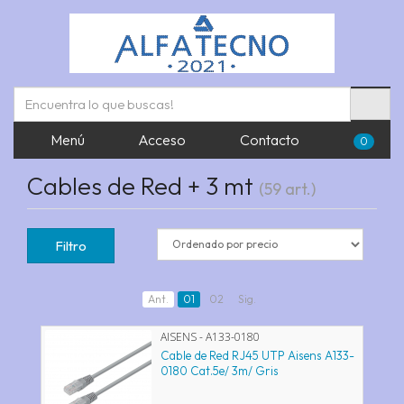
Menú
Acceso
Contacto
0
Cables de Red + 3 mt
(59 art.)
Filtro
Ant.
01
02
Sig.
AISENS - A133-0180
Cable de Red RJ45 UTP Aisens A133-
0180 Cat.5e/ 3m/ Gris