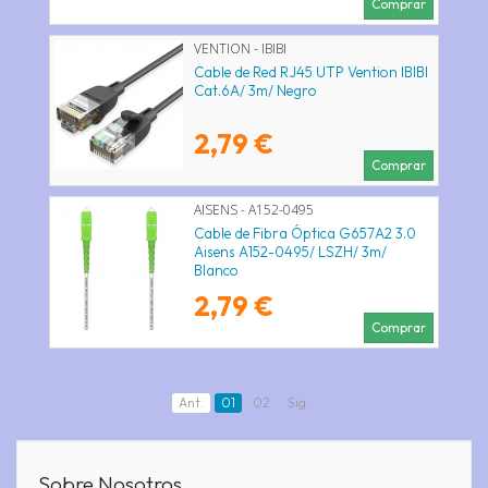
Comprar
VENTION - IBIBI
Cable de Red RJ45 UTP Vention IBIBI
Cat.6A/ 3m/ Negro
2,79 €
Comprar
AISENS - A152-0495
Cable de Fibra Óptica G657A2 3.0
Aisens A152-0495/ LSZH/ 3m/
Blanco
2,79 €
Comprar
Ant.
01
02
Sig.
Sobre Nosotros