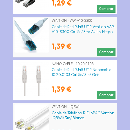
1,29 €
Comprar
VENTION - VAP-A10-S300
Cable de Red RJ45 UTP Vention VAP-
A10-S300 Cat.5e/ 3m/ Azul y Negro
1,39 €
Comprar
NANO CABLE - 10.20.0103
Cable de Red RJ45 UTP Nanocable
10.20.0103 Cat.5e/ 3m/ Gris
1,39 €
Comprar
VENTION - IQBWI
Cable de Teléfono RJ11 6P4C Vention
IQBWI/ 3m/ Blanco