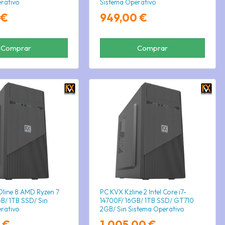
rativo
Sistema Operativo
 €
949,00 €
Comprar
Comprar
line 8 AMD Ryzen 7
PC KVX Kzline 2 Intel Core i7-
B/ 1TB SSD/ Sin
14700F/ 16GB/ 1TB SSD/ GT710
rativo
2GB/ Sin Sistema Operativo
 €
1.005,00 €