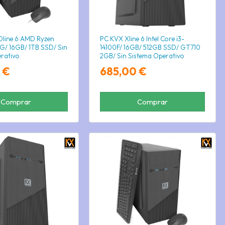
line 6 AMD Ryzen
PC KVX Xline 6 Intel Core i3-
G/ 16GB/ 1TB SSD/ Sin
14100F/ 16GB/ 512GB SSD/ GT710
rativo
2GB/ Sin Sistema Operativo
 €
685,00 €
Comprar
Comprar