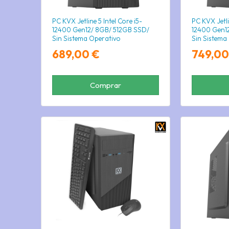
PC KVX Jetline 5 Intel Core i5-
PC KVX Jetli
12400 Gen12/ 8GB/ 512GB SSD/
12400 Gen1
Sin Sistema Operativo
Sin Sistema
689,00 €
749,00
Comprar