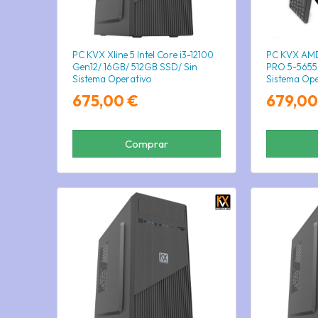
PC KVX Xline 5 Intel Core i3-12100
PC KVX AMD
Gen12/ 16GB/ 512GB SSD/ Sin
PRO 5-5655
Sistema Operativo
Sistema Ope
675,00 €
679,00
Comprar