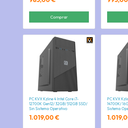
Comprar
PC KVX Kzline 4 Intel Core i7-
PC KVX Kzlin
12700K Gen12/ 32GB/ 512GB SSD/
14700K/ 16G
Sin Sistema Operativo
Sistema Ope
1.019,00 €
1.019,