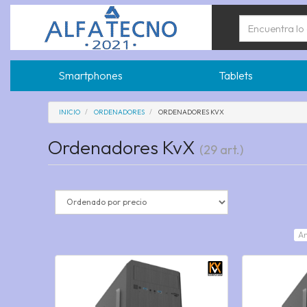
Smartphones
Tablets
INICIO
ORDENADORES
ORDENADORES KVX
Ordenadores KvX
(29 art.)
An