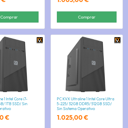
Comprar
Comprar
e 1 Intel Core i7-
PC KVX Ultraline 1 Intel Core Ultra
B/ 1TB SSD/ Sin
5-225/ 32GB DDR5/ 512GB SSD/
rativo
Sin Sistema Operativo
00 €
1.025,00 €