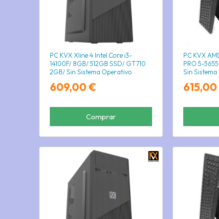
PC KVX Xline 4 Intel Core i3-
PC KVX AMD
14100F/ 8GB/ 512GB SSD/ GT710
PRO 5-5655
2GB/ Sin Sistema Operativo
Sin Sistema
609,00 €
615,00
Comprar