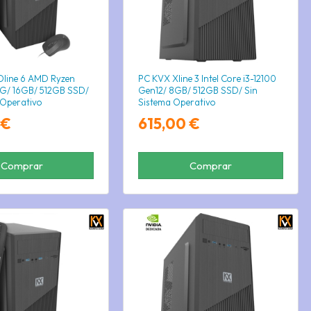
line 6 AMD Ryzen
PC KVX Xline 3 Intel Core i3-12100
G/ 16GB/ 512GB SSD/
Gen12/ 8GB/ 512GB SSD/ Sin
 Operativo
Sistema Operativo
 €
615,00 €
Comprar
Comprar