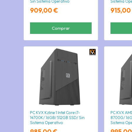
Sin Sistema Operativo
Sistema Ope
909,00 €
915,00
Comprar
PC KVX Kzline 1 Intel Core i7-
PC KVX AMD
14700K/ 16GB/ 512GB SSD/ Sin
8700G/ 16G
Sistema Operativo
Sistema Ope
985,00 €
995,00