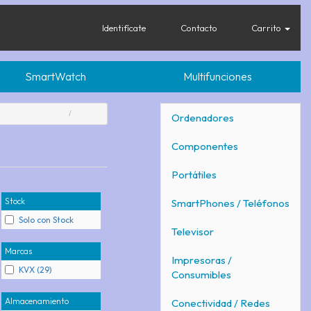
Identifícate
Contacto
Carrito
SmartWatch
Multifunciones
Ordenadores
Componentes
Portátiles
Stock
SmartPhones / Teléfonos
Solo con Stock
Televisor
Marcas
Impresoras /
KVX (29)
Consumibles
Almacenamiento
Conectividad / Redes