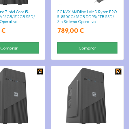
ne 7 Intel Core i5-
PC KVX AMDline 1 AMD Ryzen PRO
2/ 16GB/ 512GB SSD/
5-8500G/ 16GB DDR5/ 1TB SSD/
 Operativo
Sin Sistema Operativo
 €
789,00 €
Comprar
Comprar