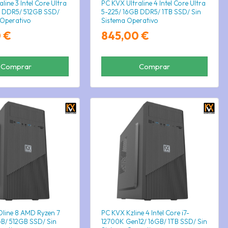
line 3 Intel Core Ultra
PC KVX Ultraline 4 Intel Core Ultra
B DDR5/ 512GB SSD/
5-225/ 16GB DDR5/ 1TB SSD/ Sin
 Operativo
Sistema Operativo
 €
845,00 €
Comprar
Comprar
line 8 AMD Ryzen 7
PC KVX Kzline 4 Intel Core i7-
B/ 512GB SSD/ Sin
12700K Gen12/ 16GB/ 1TB SSD/ Sin