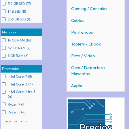
512 GB SSD (17)
Gaming / Consolas
1 TB SSD (11)
256 GB SSD (1)
Cables
Periféricos
Memoria
16 GB RAM (16)
Tablets / Ebook
32 GB RAM (7)
Foto / Video
8 GB RAM (6)
Ocio / Deportes /
Procesador
Mascotas
Intel Core i7 (8)
Intel Core i3 (4)
Apple
Intel Core Ultra 5
(4)
Ryzen 7 (4)
Ryzen 5 (4)
mostrar todas