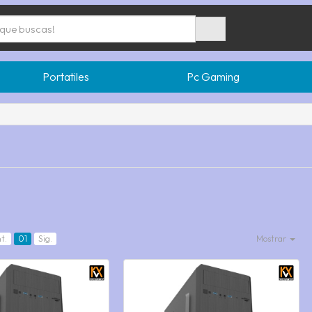
Portatiles
Pc Gaming
t.
01
Sig.
Mostrar