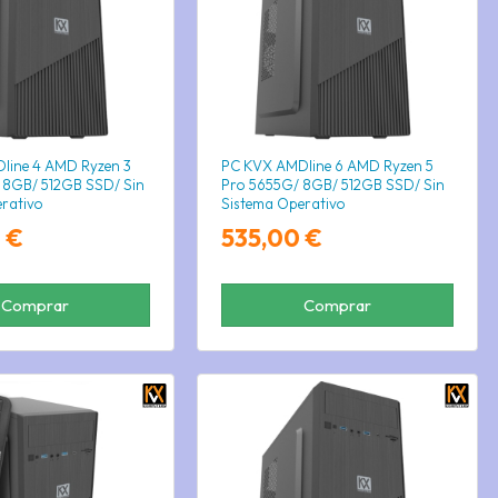
line 4 AMD Ryzen 3
PC KVX AMDline 6 AMD Ryzen 5
 8GB/ 512GB SSD/ Sin
Pro 5655G/ 8GB/ 512GB SSD/ Sin
rativo
Sistema Operativo
 €
535,00 €
Comprar
Comprar