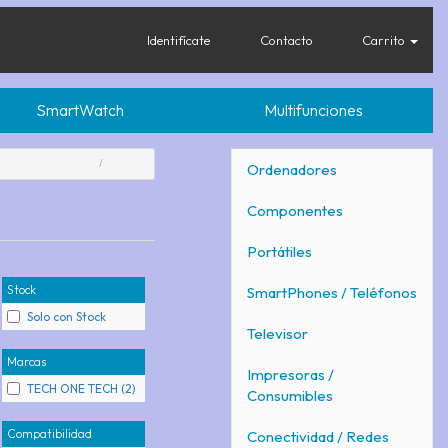
Identifícate
Contacto
Carrito
SmartWatch
Multifunciones
Ordenadores
Componentes
Portátiles
Stock
SmartPhones / Teléfonos
Solo con Stock
Televisor
Marcas
Impresoras /
TECH ONE TECH (2)
Consumibles
Compatibilidad
Conectividad / Redes