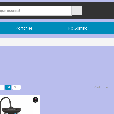
Portatiles
Pc Gaming
t.
01
Sig.
Mostrar