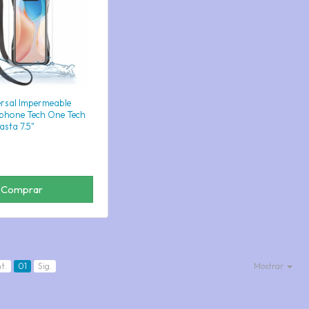
rsal Impermeable
phone Tech One Tech
sta 7.5"
Comprar
t.
01
Sig.
Mostrar