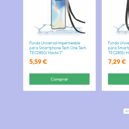
Funda Universal Impermeable
Funda Unive
para Smartphone Tech One Tech
para Smart
TEC2850/ Hasta 7"
TEC2855/ Ha
5,59 €
7,29 €
Comprar
An