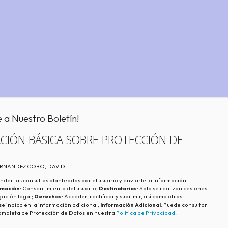
e a Nuestro Boletín!
CIÓN BÁSICA SOBRE PROTECCIÓN DE
FERNANDEZ COBO, DAVID
nder las consultas planteadas por el usuario y enviarle la información
imación
: Consentimiento del usuario;
Destinatarios
: Solo se realizan cesiones
igación legal;
Derechos
: Acceder, rectificar y suprimir, así como otros
e indica en la información adicional;
Información Adicional
: Puede consultar
ompleta de Protección de Datos en nuestra
Política de Privacidad
.