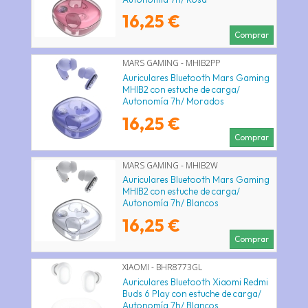
16,25 €
Comprar
MARS GAMING - MHIB2PP
Auriculares Bluetooth Mars Gaming
MHIB2 con estuche de carga/
Autonomía 7h/ Morados
16,25 €
Comprar
MARS GAMING - MHIB2W
Auriculares Bluetooth Mars Gaming
MHIB2 con estuche de carga/
Autonomía 7h/ Blancos
16,25 €
Comprar
XIAOMI - BHR8773GL
Auriculares Bluetooth Xiaomi Redmi
Buds 6 Play con estuche de carga/
Autonomía 7h/ Blancos