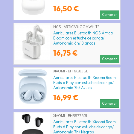
16,50 €
Comprar
NGS - ARTICABLOOMWHITE
Auriculares Bluetooth NGS Ártica
Bloom con estuche de carga/
Autonomía 6h/ Blancos
16,75 €
Comprar
XIAOMI - BHR9283GL
Auriculares Bluetooth Xiaomi Redmi
Buds 6 Play con estuche de carga/
Autonomía 7h/ Azules
16,99 €
Comprar
XIAOMI - BHR8776GL
Auriculares Bluetooth Xiaomi Redmi
Buds 6 Play con estuche de carga/
Autonomía 7h/ Negros