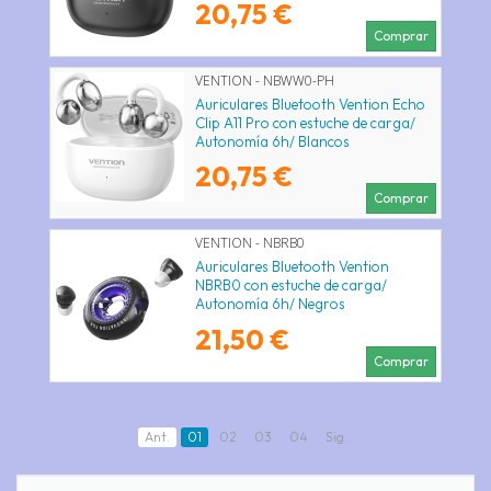
20,75 €
Comprar
VENTION - NBWW0-PH
Auriculares Bluetooth Vention Echo
Clip A11 Pro con estuche de carga/
Autonomía 6h/ Blancos
20,75 €
Comprar
VENTION - NBRB0
Auriculares Bluetooth Vention
NBRB0 con estuche de carga/
Autonomía 6h/ Negros
21,50 €
Comprar
Ant.
01
02
03
04
Sig.