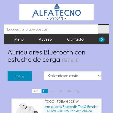
Menú
Acceso
Contacto
0
Auriculares Bluetooth con
estuche de carga
(127 art.)
Filtro
Ant.
01
02
03
04
Sig.
TOOQ - TQBWH-0031W
Auriculares Bluetooth TooQ Bender
TQBWH-0031W con estuche de