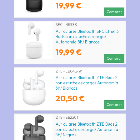
19,99 €
Comprar
SPC - 4633B
Auriculares Bluetooth SPC Ether 3
Buds con estuche de carga/
Autonomía 8h/ Blancos
19,99 €
Comprar
ZTE - EB64G-W
Auriculares Bluetooth ZTE Buds 2
con estuche de carga/ Autonomía
5h/ Blancos
20,50 €
Comprar
ZTE - EB2201
Auriculares Bluetooth ZTE Buds 2
con estuche de carga/ Autonomía
5h/ Negros