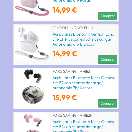
Autonomía 6h/ Rosas
14,99 €
Comprar
VENTION - NBVW0-PLUS
Auriculares Bluetooth Vention Echo
Lite E11 Plus con estuche de carga/
Autonomía 6h/ Blancos
14,99 €
Comprar
MARS GAMING - MHIB2
Auriculares Bluetooth Mars Gaming
MHIB2 con estuche de carga/
Autonomía 7h/ Negros
15,99 €
Comprar
MARS GAMING - MHIB2P
Auriculares Bluetooth Mars Gaming
MHIB2 con estuche de carga/
Autonomía 7h/ Rosa