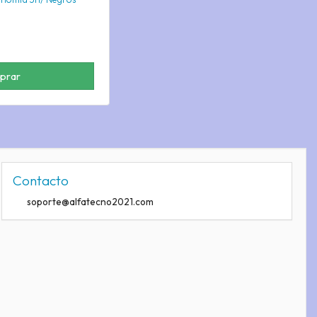
prar
Contacto
soporte@alfatecno2021.com