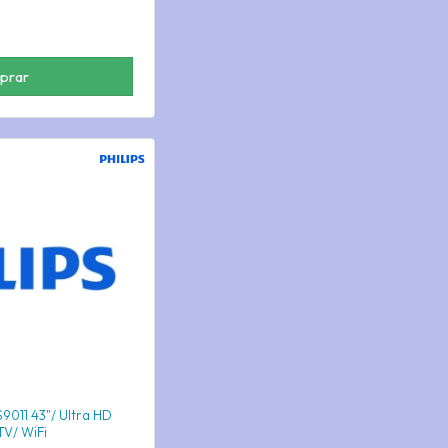
prar
S9011 43"/ Ultra HD
TV/ WiFi