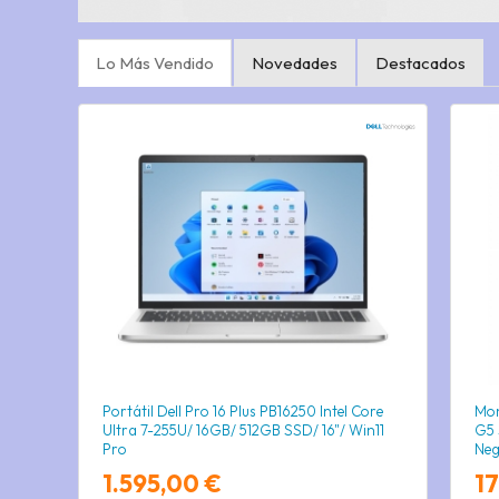
Lo Más Vendido
Novedades
Destacados
Portátil Dell Pro 16 Plus PB16250 Intel Core
Mon
Ultra 7-255U/ 16GB/ 512GB SSD/ 16"/ Win11
G5 
Pro
Ne
1.595,00 €
1