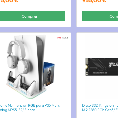
75,00 €
955,00 €
Comprar
Com
orte Multifunción RGB para PS5 Mars
Disco SSD Kingston F
ing MPS5-B2/ Blanco
M.2 2280 PCIe Gen5/ Fu