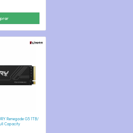
prar
URY Renegade G5 1TB/
ll Capacity