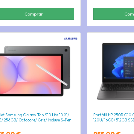
Comprar
Com
let Samsung Galaxy Tab S10 Lite 10.9"/
Portátil HP 250R G10 
/ 256GB/ Octacore/ Gris/ Incluye S-Pen
120U/ 16GB/ 512GB SSD/