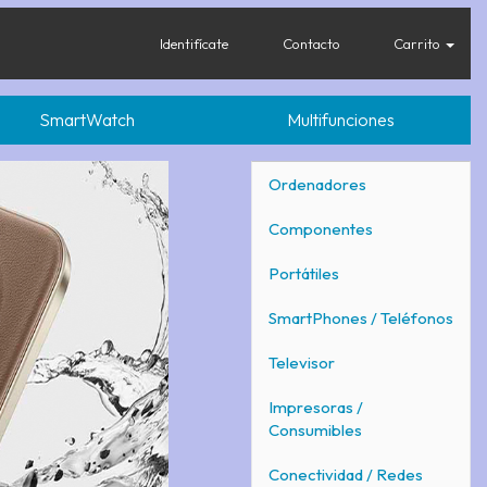
Identifícate
Contacto
Carrito
SmartWatch
Multifunciones
Ordenadores
Componentes
Portátiles
SmartPhones / Teléfonos
Televisor
Impresoras /
Consumibles
Conectividad / Redes