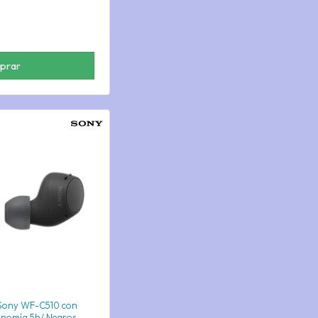
prar
 Sony WF-C510 con
onomía 5h/ Negros