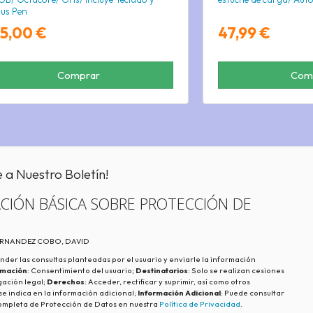
lus Pen
75,00 €
47,99 €
Comprar
Com
e a Nuestro Boletín!
CIÓN BÁSICA SOBRE PROTECCIÓN DE
FERNANDEZ COBO, DAVID
nder las consultas planteadas por el usuario y enviarle la información
imación
: Consentimiento del usuario;
Destinatarios
: Solo se realizan cesiones
igación legal;
Derechos
: Acceder, rectificar y suprimir, así como otros
e indica en la información adicional;
Información Adicional
: Puede consultar
ompleta de Protección de Datos en nuestra
Política de Privacidad
.