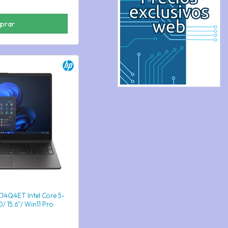
prar
C14Q4ET Intel Core 5-
 15.6"/ Win11 Pro