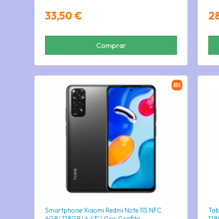
33,50 €
2
Comprar
Smartphone Xiaomi Redmi Note 11S NFC
Tab
6GB/ 128GB/ 6.43"/ Gris Grafito
128