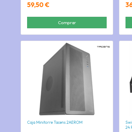
59,50 €
3
Comprar
Caja Minitorre Tacens 2AEROM
Swi
24 