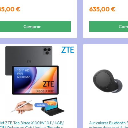
85,00 €
635,00 €
Comprar
Com
let ZTE Tab Blade X1001W 10.1"/ 4GB/
Auriculares Bluetooth
GB/ Octacore/ Gris/ Incluye Teclado y
estuche de carga/ Aut