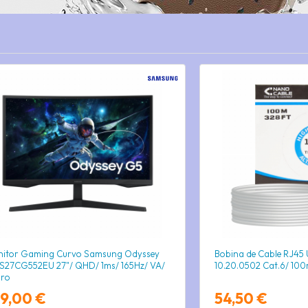
itor Gaming Curvo Samsung Odyssey
Bobina de Cable RJ45
S27CG552EU 27"/ QHD/ 1ms/ 165Hz/ VA/
10.20.0502 Cat.6/ 100
gro
79,00 €
54,50 €