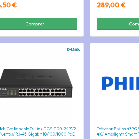
6,50 €
289,00 €
Comprar
Com
tch Gestionable D-Link DGS-1100-24PV2
Televisor Philips 43PQ
Puertos/ RJ-45 Gigabit 10/100/1000 PoE
4K/ Ambilight/ Smart 