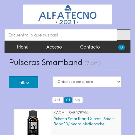
Menú
Acceso
Contacto
0
Pulseras Smartband
(7 art.)
Filtro
Ant.
01
Sig.
XIAOMI - BHR07PYGL
Pulsera Smartband Xiaomi Smart
Band 10/ Negro Medianoche