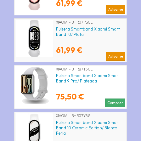
61,99 €
Avísame
XIAOMI - BHR07PSGL
Pulsera Smartband Xiaomi Smart
Band 10/ Plata
61,99 €
Avísame
XIAOMI - BHR8715GL
Pulsera Smartband Xiaomi Smart
Band 9 Pro/ Plateada
75,50 €
Comprar
XIAOMI - BHR07Y5GL
Pulsera Smartband Xiaomi Smart
Band 10 Ceramic Edition/ Blanco
Perla