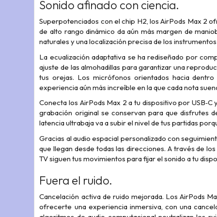
Sonido afinado con ciencia.
Superpotenciados con el chip H2, los AirPods Max 2 ofr
de alto rango dinámico da aún más margen de maniob
naturales y una localización precisa de los instrument
La ecualización adaptativa se ha rediseñado por compl
ajuste de las almohadillas para garantizar una reproduc
tus orejas. Los micrófonos orientados hacia dentro
experiencia aún más increíble en la que cada nota suena
Conecta los AirPods Max 2 a tu dispositivo por USB‑C y e
grabación original se conservan para que disfrutes de
latencia ultrabaja va a subir el nivel de tus partidas p
Gracias al audio espacial personalizado con seguimiento
que llegan desde todas las direcciones. A través de lo
TV siguen tus movimientos para fijar el sonido a tu dispo
Fuera el ruido.
Cancelación activa de ruido mejorada. Los AirPods Ma
ofrecerte una experiencia inmersiva, con una cancel
algoritmos de audio computacional neutralizan los r