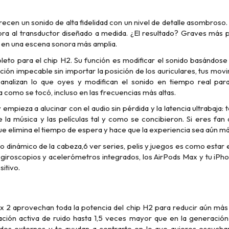
ecen un sonido de alta fidelidad con un nivel de detalle asombroso.
ra al transductor diseñado a medida. ¿El resultado? Graves más 
os en una escena sonora más amplia.
eto para el chip H2. Su función es modificar el sonido basándose 
ción impecable sin importar la posición de los auriculares, tus mov
 analizan lo que oyes y modifican el sonido en tiempo real par
 como se tocó, incluso en las frecuencias más altas.
mpieza a alucinar con el audio sin pérdida y la latencia ultrabaja: t
 la música y las películas tal y como se concibieron. Si eres fan 
orque elimina el tiempo de espera y hace que la experiencia sea aún m
 dinámico de la cabeza,6 ver series, pelis y juegos es como estar e
s giroscopios y acelerómetros integrados, los AirPods Max y tu iPh
sitivo.
x 2 aprovechan toda la potencia del chip H2 para reducir aún más 
ación activa de ruido hasta 1,5 veces mayor que en la generación
uidos externos y te ayudan a centrarte en lo que quieres escuch