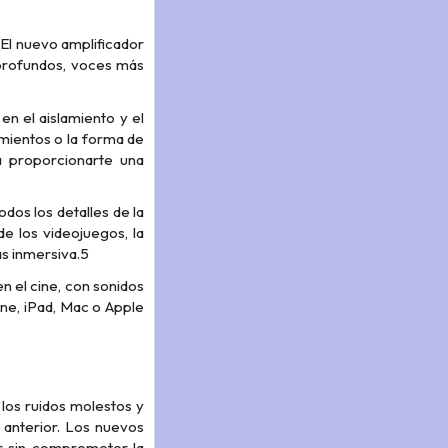
 El nuevo amplificador
profundos, voces más
en el aislamiento y el
imientos o la forma de
a proporcionarte una
odos los detalles de la
de los videojuegos, la
ás inmersiva.5
n el cine, con sonidos
one, iPad, Mac o Apple
los ruidos molestos y
 anterior. Los nuevos
ar sin comprometer la