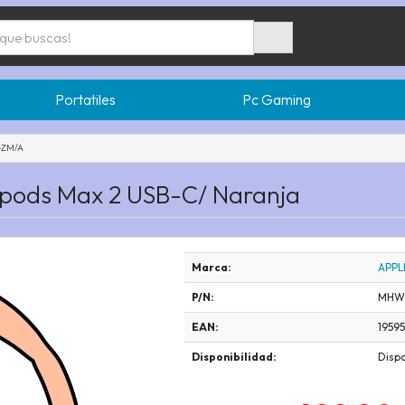
Portatiles
Pc Gaming
4ZM/A
irpods Max 2 USB-C/ Naranja
Marca:
APPL
P/N:
MHW
EAN:
1959
Disponibilidad:
Dispo