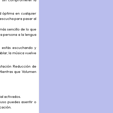
d óptima en cualquier
 escucha para pasar al
ás sencillo de lo que
ra persona a la lengua
e estás escuchando y
blar, la música vuelve
stación Reducción de
 Mientras que Volumen
al activados.
cluso puedes asentir o
cación.