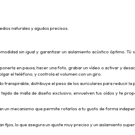
edios naturales y agudos precisos.
didad sin igual y garantizar un aislamiento acústico óptimo. Tú s
ponerla en pausa, hacer una foto, grabar un vídeo o activar y desac
lgar el teléfono, y controla el volumen con un giro.
o transpirable, distribuye el peso de los auriculares para reducir la 
 tejido de malla de diseño exclusivo, envuelven tus oídos y te pro
van un mecanismo que permite rotarlos a tu gusto de forma independ
an fijos, lo que asegura un ajuste
muy preciso y un aislamiento superi