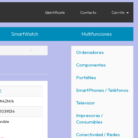
Identifícate
Contacto
Carrito
SmartWatch
Multifunciones
Ordenadores
Componentes
Portátiles
SmartPhones / Teléfonos
E
N4ZM/A
Televisor
51039534
Impresoras /
Consumibles
nible
Conectividad / Redes