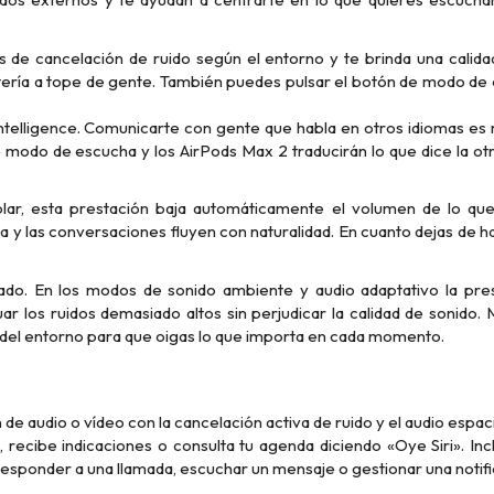
s de cancelación de ruido según el entorno y te brinda una calida
afetería a tope de gente. También puedes pulsar el botón de modo de
telligence. Comunicarte con gente que habla en otros idiomas es m
 modo de escucha y los AirPods Max 2 traducirán lo que dice la ot
ar, esta prestación baja automáticamente el volumen de lo qu
a y las conversaciones fluyen con naturalidad. En cuanto dejas de ha
do. En los modos de sonido ambiente y audio adaptativo la pre
r los ruidos demasiado altos sin perjudicar la calidad de sonido.
 del entorno para que oigas lo que importa en cada momento.
.
e audio o vídeo con la cancelación activa de ruido y el audio espaci
, recibe indicaciones o consulta tu agenda diciendo «Oye Siri». In
 responder a una llamada, escuchar un mensaje o gestionar una notifi