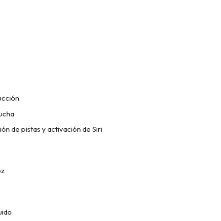
ucción
cucha
n de pistas y activación de Siri
oz
uido