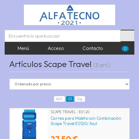
Menú
Acceso
Contacto
0
Artículos Scape Travel
(3 art.)
Ant.
01
Sig.
SCAPE TRAVEL - E0120
Correa para Maleta con Combinación
Scape Travel E0120/ Azul
27,50 €