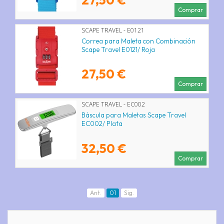
Comprar
SCAPE TRAVEL - E0121
Correa para Maleta con Combinación
Scape Travel E0121/ Roja
27,50 €
Comprar
SCAPE TRAVEL - EC002
Báscula para Maletas Scape Travel
EC002/ Plata
32,50 €
Comprar
Ant.
01
Sig.