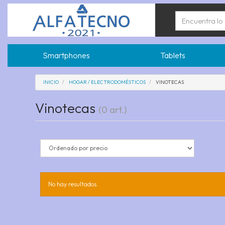
Smartphones
Tablets
INICIO
HOGAR / ELECTRODOMÉSTICOS
VINOTECAS
Vinotecas
(0 art.)
No hay resultados.