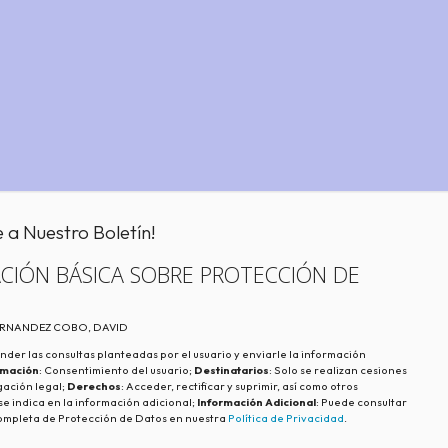
e a Nuestro Boletín!
CIÓN BÁSICA SOBRE PROTECCIÓN DE
FERNANDEZ COBO, DAVID
nder las consultas planteadas por el usuario y enviarle la información
imación
: Consentimiento del usuario;
Destinatarios
: Solo se realizan cesiones
igación legal;
Derechos
: Acceder, rectificar y suprimir, así como otros
e indica en la información adicional;
Información Adicional
: Puede consultar
ompleta de Protección de Datos en nuestra
Política de Privacidad
.