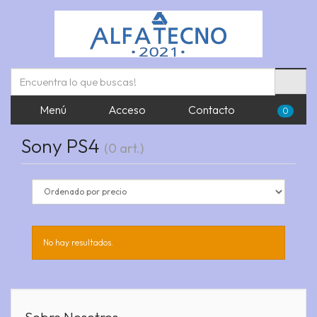
Menú
Acceso
Contacto
0
Sony PS4
(0 art.)
No hay resultados.