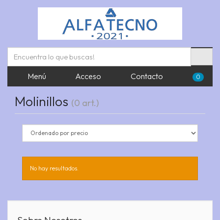
Menú
Acceso
Contacto
0
Molinillos
(0 art.)
No hay resultados.