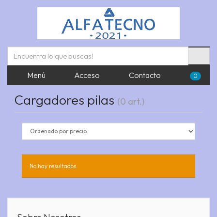
Menú
Acceso
Contacto
0
Cargadores pilas
(0 art.)
No hay resultados.