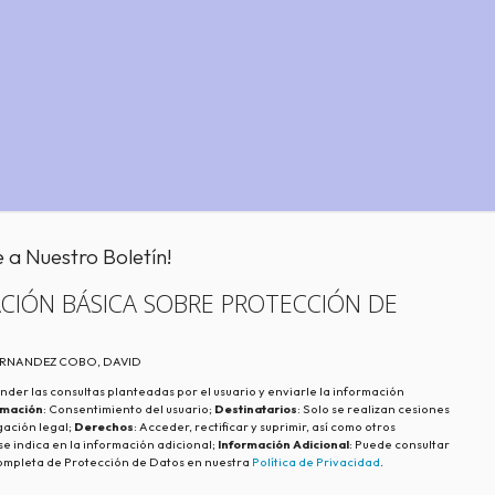
e a Nuestro Boletín!
CIÓN BÁSICA SOBRE PROTECCIÓN DE
FERNANDEZ COBO, DAVID
nder las consultas planteadas por el usuario y enviarle la información
imación
: Consentimiento del usuario;
Destinatarios
: Solo se realizan cesiones
igación legal;
Derechos
: Acceder, rectificar y suprimir, así como otros
e indica en la información adicional;
Información Adicional
: Puede consultar
ompleta de Protección de Datos en nuestra
Política de Privacidad
.