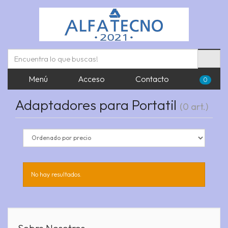
Menú
Acceso
Contacto
0
Adaptadores para Portatil
(0 art.)
No hay resultados.