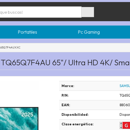
Portatiles
Pc Gaming
Q65Q7F4AUXXC
TQ65Q7F4AU 65"/ Ultra HD 4K/ Smar
Marca:
SAMS
P/N:
TQ65
EAN:
88060
Disponibilidad:
Dispon
Clase energética: