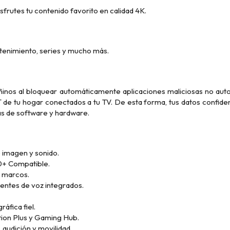
isfrutes tu contenido favorito en calidad 4K.
etenimiento, series y mucho más.
inos al bloquear automáticamente aplicaciones maliciosas no auto
IoT de tu hogar conectados a tu TV. De esta forma, tus datos confid
as de software y hardware.
 imagen y sonido.
+ Compatible.
n marcos.
entes de voz integrados.
áfica fiel.
on Plus y Gaming Hub.
 audición y movilidad.