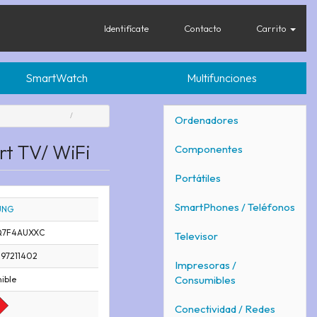
Identifícate
Contacto
Carrito
SmartWatch
Multifunciones
Ordenadores
t TV/ WiFi
Componentes
Portátiles
SmartPhones / Teléfonos
UNG
Q7F4AUXXC
Televisor
97211402
Impresoras /
Consumibles
ible
Conectividad / Redes