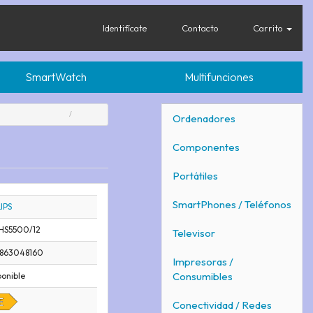
Identifícate
Contacto
Carrito
SmartWatch
Multifunciones
Ordenadores
Componentes
Portátiles
SmartPhones / Teléfonos
IPS
HS5500/12
Televisor
8863048160
Impresoras /
Consumibles
ponible
Conectividad / Redes