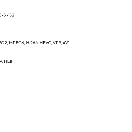
B-S / S2
EG2, MPEG4, H.264, HEVC, VP9, AV1
P, HEIF