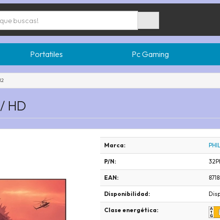
Portatiles
Pc Gaming
12
"/ HD
Marca:
PHIL
P/N:
32P
EAN:
871
Disponibilidad:
Dis
Clase energética: