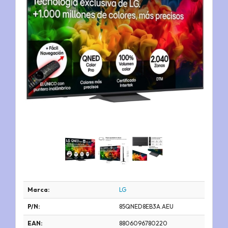
Marca:
LG
P/N:
85QNED8EB3A.AEU
EAN:
8806096780220