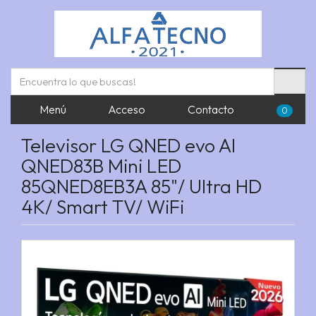
Menú
Acceso
Contacto
0
Televisor LG QNED evo AI
QNED83B Mini LED
85QNED8EB3A 85"/ Ultra HD
4K/ Smart TV/ WiFi