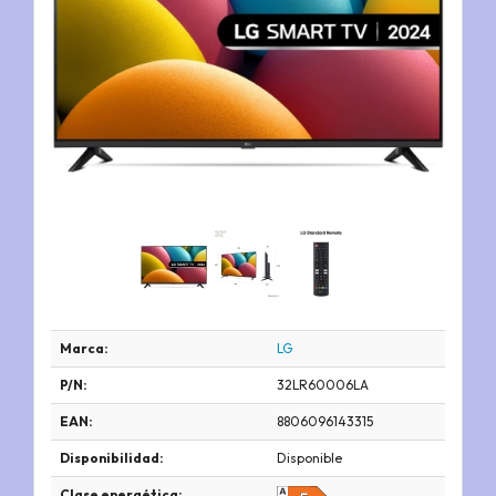
Marca:
LG
P/N:
32LR60006LA
EAN:
8806096143315
Disponibilidad:
Disponible
Clase energética: