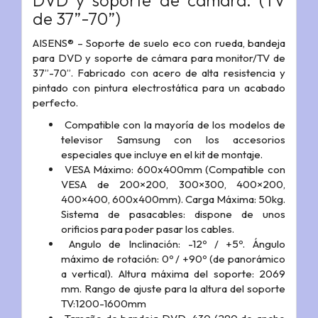
DVD y soporte de cámara. (TV
de 37”-70”)
AISENS® – Soporte de suelo eco con rueda, bandeja
para DVD y soporte de cámara para monitor/TV de
37”-70”. Fabricado con acero de alta resistencia y
pintado con pintura electrostática para un acabado
perfecto.
Compatible con la mayoría de los modelos de
televisor Samsung con los accesorios
especiales que incluye en el kit de montaje.
VESA Máximo: 600x400mm (Compatible con
VESA de 200×200, 300×300, 400×200,
400×400, 600x400mm). Carga Máxima: 50kg.
Sistema de pasacables: dispone de unos
orificios para poder pasar los cables.
Angulo de Inclinación: -12º / +5º. Ángulo
máximo de rotación: 0º / +90º (de panorámico
a vertical). Altura máxima del soporte: 2069
mm. Rango de ajuste para la altura del soporte
TV:1200-1600mm