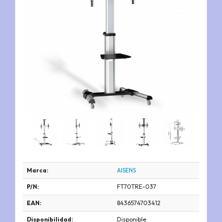
Marca:
AISENS
P/N:
FT70TRE-037
EAN:
8436574703412
Disponibilidad:
Disponible