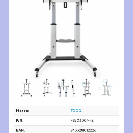
Marca:
TOOQ
P/N:
FS20300M-B
EAN:
8433281012226