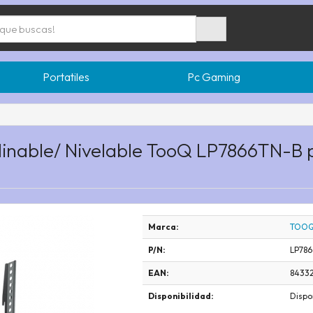
Portatiles
Pc Gaming
clinable/ Nivelable TooQ LP7866TN-B
Marca:
TOO
P/N:
LP78
EAN:
84332
Disponibilidad:
Dispo