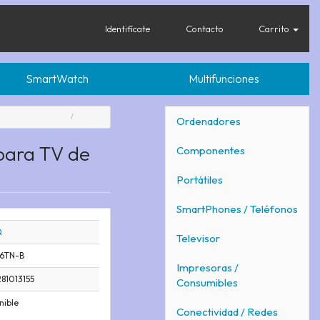
Identifícate
Contacto
Carrito
SmartWatch
Multifunciones
Ordenadores
 para TV de
Componentes
Portátiles
SmartPhones / Teléfonos
Q
Televisor
66TN-B
Impresoras /
81013155
Consumibles
nible
Conectividad / Redes