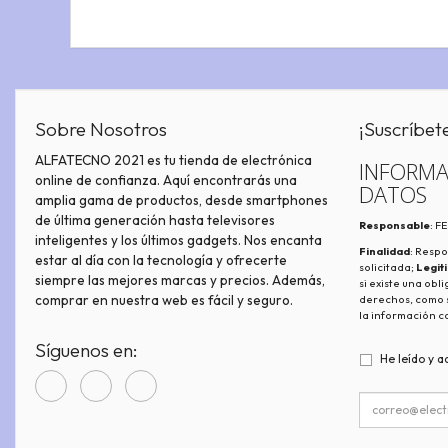
Sobre Nosotros
¡Suscríbet
ALFATECNO 2021 es tu tienda de electrónica
INFORMA
online de confianza. Aquí encontrarás una
DATOS
amplia gama de productos, desde smartphones
de última generación hasta televisores
Responsable
: 
inteligentes y los últimos gadgets. Nos encanta
Finalidad
: Respo
estar al día con la tecnología y ofrecerte
solicitada;
Legit
siempre las mejores marcas y precios. Además,
si existe una obl
comprar en nuestra web es fácil y seguro.
derechos, como s
la información c
Síguenos en:
He leído y a