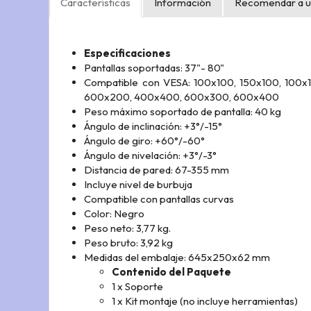
Características
Información
Recomendar a u
Especificaciones
Pantallas soportadas: 37"- 80"
Compatible con VESA: 100x100, 150x100, 100
600x200, 400x400, 600x300, 600x400
Peso máximo soportado de pantalla: 40 kg
Ángulo de inclinación: +3°/-15°
Ángulo de giro: +60°/-60°
Ángulo de nivelación: +3°/-3°
Distancia de pared: 67-355 mm
Incluye nivel de burbuja
Compatible con pantallas curvas
Color: Negro
Peso neto: 3,77 kg.
Peso bruto: 3,92 kg
Medidas del embalaje: 645x250x62 mm
Contenido del Paquete
1 x Soporte
1 x Kit montaje (no incluye herramientas)