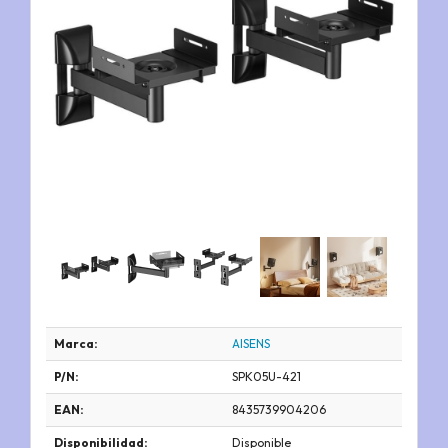
Marca:
AISENS
P/N:
SPK05U-421
EAN:
8435739904206
Disponibilidad:
Disponible