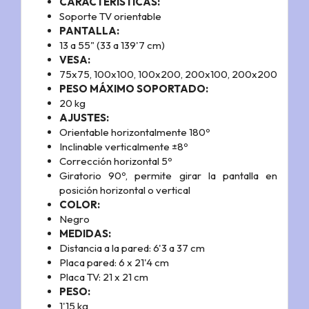
CARACTERÍSTICAS:
Soporte TV orientable
PANTALLA:
13 a 55" (33 a 139'7 cm)
VESA:
75x75, 100x100, 100x200, 200x100, 200x200
PESO MÁXIMO SOPORTADO:
20 kg
AJUSTES:
Orientable horizontalmente 180º
Inclinable verticalmente ±8º
Corrección horizontal 5º
Giratorio 90º, permite girar la pantalla en
posición horizontal o vertical
COLOR:
Negro
MEDIDAS:
Distancia a la pared: 6'3 a 37 cm
Placa pared: 6 x 21'4 cm
Placa TV: 21 x 21 cm
PESO:
1'15 kg