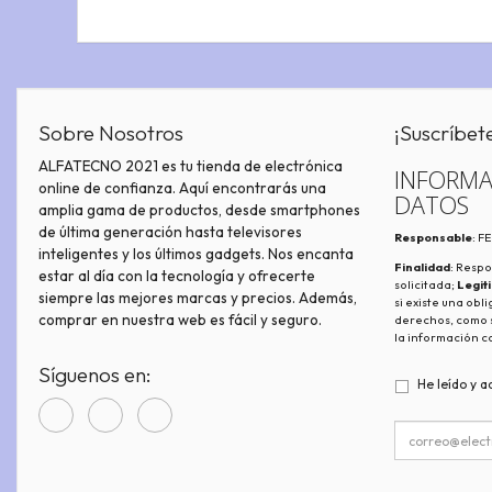
Sobre Nosotros
¡Suscríbet
ALFATECNO 2021 es tu tienda de electrónica
INFORMA
online de confianza. Aquí encontrarás una
DATOS
amplia gama de productos, desde smartphones
de última generación hasta televisores
Responsable
: 
inteligentes y los últimos gadgets. Nos encanta
Finalidad
: Respo
estar al día con la tecnología y ofrecerte
solicitada;
Legit
siempre las mejores marcas y precios. Además,
si existe una obl
comprar en nuestra web es fácil y seguro.
derechos, como s
la información c
Síguenos en:
He leído y a