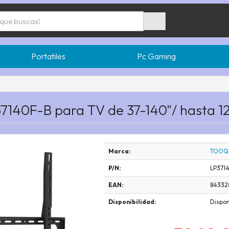
Portatiles
Pc Gaming
37140F-B para TV de 37-140"/ hasta 1
Marca:
TOOQ
P/N:
LP371
EAN:
84332
Disponibilidad:
Dispon