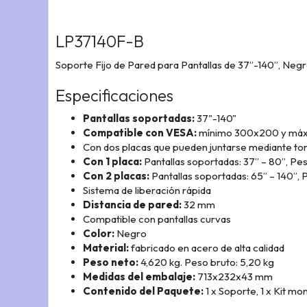
LP37140F-B
Soporte Fijo de Pared para Pantallas de 37”-140”, Neg
Especificaciones
Pantallas soportadas:
37"-140"
Compatible con VESA:
mínimo 300x200 y má
Con dos placas que pueden juntarse mediante torn
Con 1 placa:
Pantallas soportadas: 37” – 80”, 
Con 2 placas:
Pantallas soportadas: 65” – 140”,
Sistema de liberación rápida
Distancia de pared:
32 mm
Compatible con pantallas curvas
Color:
Negro
Material:
fabricado en acero de alta calidad
Peso neto:
4,620 kg. Peso bruto: 5,20 kg
Medidas del embalaje:
713x232x43 mm
Contenido del Paquete:
1 x Soporte,
1 x Kit mo