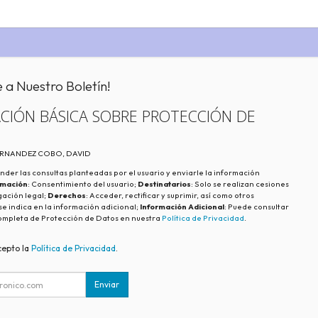
e a Nuestro Boletín!
CIÓN BÁSICA SOBRE PROTECCIÓN DE
FERNANDEZ COBO, DAVID
nder las consultas planteadas por el usuario y enviarle la información
imación
: Consentimiento del usuario;
Destinatarios
: Solo se realizan cesiones
igación legal;
Derechos
: Acceder, rectificar y suprimir, así como otros
e indica en la información adicional;
Información Adicional
: Puede consultar
ompleta de Protección de Datos en nuestra
Política de Privacidad
.
cepto la
Política de Privacidad
.
Enviar