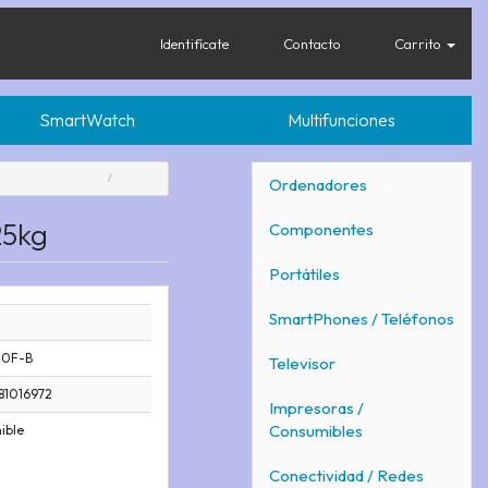
Identifícate
Contacto
Carrito
SmartWatch
Multifunciones
Ordenadores
25kg
Componentes
Portátiles
SmartPhones / Teléfonos
40F-B
Televisor
81016972
Impresoras /
Consumibles
ible
Conectividad / Redes