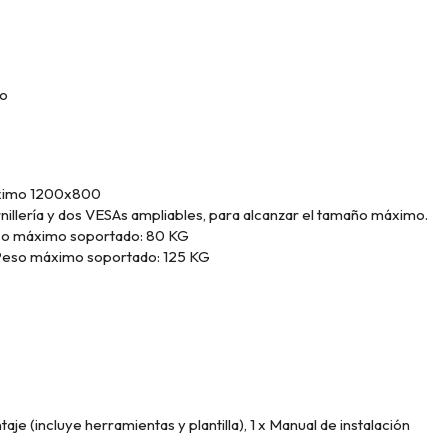
ro
ximo 1200x800
illería y dos VESAs ampliables, para alcanzar el tamaño máximo.
Peso máximo soportado: 80 KG
Peso máximo soportado:
125 KG
ntaje (incluye herramientas y plantilla),
1 x Manual de instalación