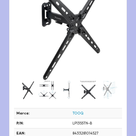
Marca:
TOOQ
P/N:
LP1355TN-B
EAN:
8433281014527