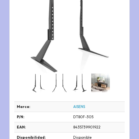
Marca:
AISENS
P/N:
DT80F-305
EAN:
8435739901922
Disponibilidad:
Disponible