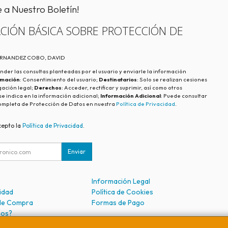
e a Nuestro Boletín!
CIÓN BÁSICA SOBRE PROTECCIÓN DE
FERNANDEZ COBO, DAVID
nder las consultas planteadas por el usuario y enviarle la información
imación
: Consentimiento del usuario;
Destinatarios
: Solo se realizan cesiones
igación legal;
Derechos
: Acceder, rectificar y suprimir, así como otros
e indica en la información adicional;
Información Adicional
: Puede consultar
ompleta de Protección de Datos en nuestra
Política de Privacidad
.
cepto la
Política de Privacidad
.
Enviar
Información Legal
cidad
Política de Cookies
de Compra
Formas de Pago
mos?