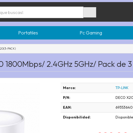
Portatiles
Pc Gaming
20(3-PACK)
0 1800Mbps/ 2.4GHz 5GHz/ Pack de 3
Marca:
TP-LINK
P/N:
DECO X20
EAN:
69353640
Disponibilidad:
Disponible