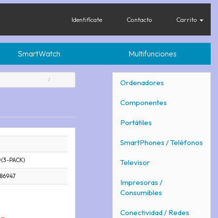
Identifícate
Contacto
Carrito
SmartWatch
Multifunciones
Ordenadores
Componentes
Portátiles
SmartPhones / Teléfonos
(3-PACK)
Televisor
86947
Impresoras /
Consumibles
Conectividad / Redes