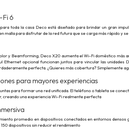
-Fi 6
 para toda la casa Deco está diseñado para brindar un gran impuls
Fi en malla para disfrutar de la red futura que se carga más rápido y 
Color y Beamforming, Deco X20 aumenta el Wi-Fi doméstico más a
ul Ethernet opcional funcionan juntos para vincular las unidades
verdaderamente perfecta. ¿Quieres más cobertura? Simplemente ag
ciones para mayores experiencias
juntas para formar una red unificada. El teléfono o tableta se cone
r, creando una experiencia Wi-Fi realmente perfecta
nmersiva
imiento promedio en dispositivos conectados en entornos densos gr
50 dispositivos sin reducir el rendimiento