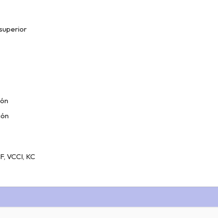
 superior
ión
ión
RF, VCCI, KC