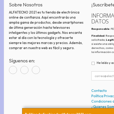
Sobre Nosotros
¡Suscríbet
ALFATECNO 2021 es tu tienda de electrónica
INFORMA
online de confianza. Aquí encontrarás una
DATOS
amplia gama de productos, desde smartphones
de última generación hasta televisores
Responsable
: 
inteligentes y los últimos gadgets. Nos encanta
Finalidad
: Respo
estar al día con la tecnología y ofrecerte
solicitada;
Legit
siempre las mejores marcas y precios. Además,
si existe una obl
comprar en nuestra web es fácil y seguro.
derechos, como s
la información c
Síguenos en:
He leído y a
Contacto
Política Priva
Condiciones 
¿Quienes So