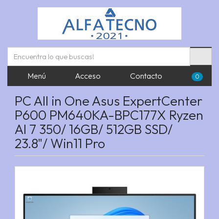
Menú
Acceso
Contacto
0
PC All in One Asus ExpertCenter
P600 PM640KA-BPC177X Ryzen
AI 7 350/ 16GB/ 512GB SSD/
23.8"/ Win11 Pro