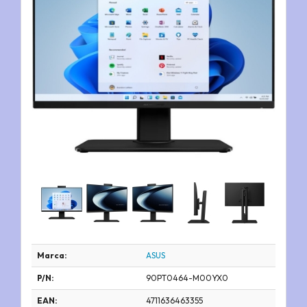
Marca:
ASUS
P/N:
90PT0464-M00YX0
EAN:
4711636463355