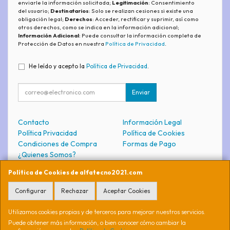
enviarle la información solicitada;
Legitimación
: Consentimiento
del usuario;
Destinatarios
: Solo se realizan cesiones si existe una
obligación legal;
Derechos
: Acceder, rectificar y suprimir, así como
otros derechos, como se indica en la información adicional;
Información Adicional
: Puede consultar la información completa de
Protección de Datos en nuestra
Política de Privacidad
.
He leído y acepto la
Política de Privacidad
.
Enviar
Contacto
Información Legal
Política Privacidad
Política de Cookies
Condiciones de Compra
Formas de Pago
¿Quienes Somos?
Política de Cookies de alfatecno2021.com
Contacto
Configurar
Rechazar
Aceptar Cookies
soporte@alfatecno2021.com
Utilizamos cookies propias y de terceros para mejorar nuestros servicios.
Puede obtener más información, o bien conocer cómo cambiar la