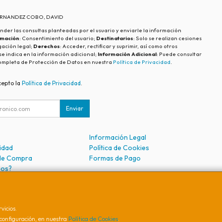
FERNANDEZ COBO, DAVID
nder las consultas planteadas por el usuario y enviarle la información
imación
: Consentimiento del usuario;
Destinatarios
: Solo se realizan cesiones
igación legal;
Derechos
: Acceder, rectificar y suprimir, así como otros
e indica en la información adicional;
Información Adicional
: Puede consultar
ompleta de Protección de Datos en nuestra
Política de Privacidad
.
cepto la
Política de Privacidad
.
Enviar
Información Legal
cidad
Política de Cookies
de Compra
Formas de Pago
mos?
vicios.
, , , , España. - C.I.F.: 74691871S - Tfno:
configuración, en nuestra
Política de Cookies
.