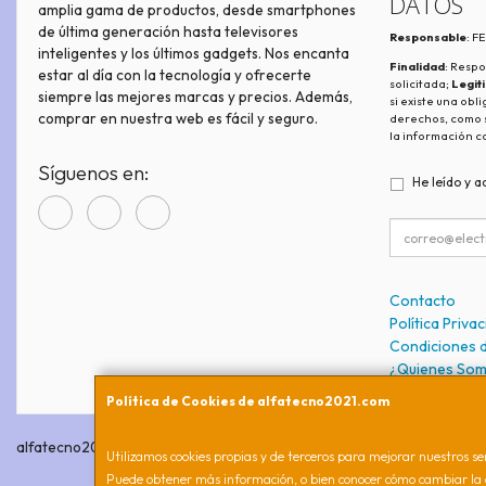
DATOS
amplia gama de productos, desde smartphones
de última generación hasta televisores
Responsable
: 
inteligentes y los últimos gadgets. Nos encanta
Finalidad
: Respo
estar al día con la tecnología y ofrecerte
solicitada;
Legit
siempre las mejores marcas y precios. Además,
si existe una obl
comprar en nuestra web es fácil y seguro.
derechos, como s
la información c
Síguenos en:
He leído y a
Contacto
Política Priva
Condiciones 
¿Quienes So
Política de Cookies de alfatecno2021.com
alfatecno2021.com © 2026
Utilizamos cookies propias y de terceros para mejorar nuestros ser
Puede obtener más información, o bien conocer cómo cambiar la 