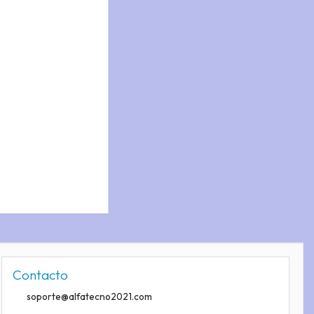
s
Contacto
soporte@alfatecno2021.com