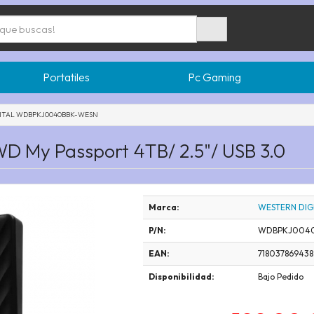
Portatiles
Pc Gaming
ITAL WDBPKJ0040BBK-WESN
WD My Passport 4TB/ 2.5"/ USB 3.0
Marca:
WESTERN DIG
P/N:
WDBPKJ0040
EAN:
718037869438
Disponibilidad:
Bajo Pedido