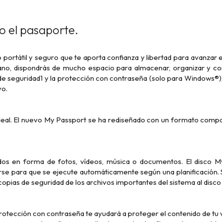
o el pasaporte.
ortátil y seguro que te aporta confianza y libertad para avanzar en
no, dispondrás de mucho espacio para almacenar, organizar y com
e seguridad1 y la protección con contraseña (solo para Windows®),
vo.
 ideal. El nuevo My Passport se ha rediseñado con un formato compa
dos en forma de fotos, vídeos, música o documentos. El disco M
arse para que se ejecute automáticamente según una planificación
 copias de seguridad de los archivos importantes del sistema al disc
otección con contraseña te ayudará a proteger el contenido de tu vid