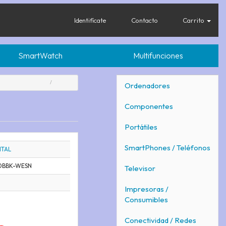
Identifícate
Contacto
Carrito
SmartWatch
Multifunciones
Ordenadores
Componentes
Portátiles
SmartPhones / Teléfonos
ITAL
BBK-WESN
Televisor
Impresoras /
Consumibles
Conectividad / Redes