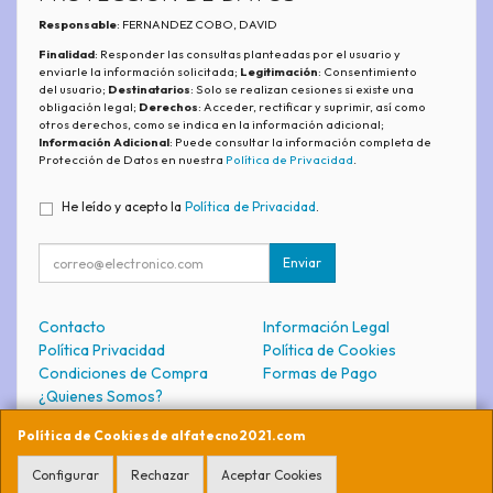
Responsable
: FERNANDEZ COBO, DAVID
Finalidad
: Responder las consultas planteadas por el usuario y
enviarle la información solicitada;
Legitimación
: Consentimiento
del usuario;
Destinatarios
: Solo se realizan cesiones si existe una
obligación legal;
Derechos
: Acceder, rectificar y suprimir, así como
otros derechos, como se indica en la información adicional;
Información Adicional
: Puede consultar la información completa de
Protección de Datos en nuestra
Política de Privacidad
.
He leído y acepto la
Política de Privacidad
.
Enviar
Contacto
Información Legal
Política Privacidad
Política de Cookies
Condiciones de Compra
Formas de Pago
¿Quienes Somos?
Política de Cookies de alfatecno2021.com
Contacto
Configurar
Rechazar
Aceptar Cookies
soporte@alfatecno2021.com