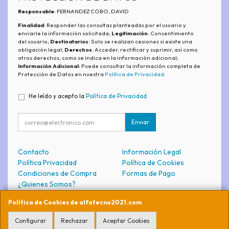
Responsable
: FERNANDEZ COBO, DAVID
Finalidad
: Responder las consultas planteadas por el usuario y
enviarle la información solicitada;
Legitimación
: Consentimiento
del usuario;
Destinatarios
: Solo se realizan cesiones si existe una
obligación legal;
Derechos
: Acceder, rectificar y suprimir, así como
otros derechos, como se indica en la información adicional;
Información Adicional
: Puede consultar la información completa de
Protección de Datos en nuestra
Política de Privacidad
.
He leído y acepto la
Política de Privacidad
.
Enviar
Contacto
Información Legal
Política Privacidad
Política de Cookies
Condiciones de Compra
Formas de Pago
¿Quienes Somos?
Política de Cookies de alfatecno2021.com
Contacto
Configurar
Rechazar
Aceptar Cookies
soporte@alfatecno2021.com